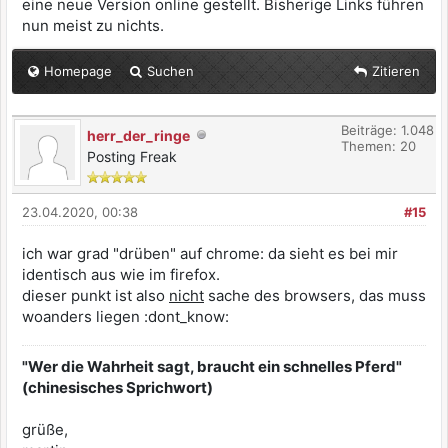
eine neue Version online gestellt. Bisherige Links führen
nun meist zu nichts.
Homepage
Suchen
Zitieren
Beiträge: 1.048
herr_der_ringe
Themen: 20
Posting Freak
23.04.2020, 00:38
#15
ich war grad "drüben" auf chrome: da sieht es bei mir
identisch aus wie im firefox.
dieser punkt ist also
nicht
sache des browsers, das muss
woanders liegen :dont_know:
"Wer die Wahrheit sagt, braucht ein schnelles Pferd"
(chinesisches Sprichwort)
grüße,