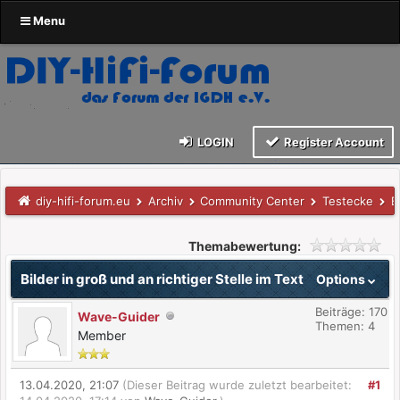
Menu
LOGIN
Register Account
diy-hifi-forum.eu
Archiv
Community Center
Testecke
B
Themabewertung:
Bilder in groß und an richtiger Stelle im Text
Options
Beiträge: 170
Wave-Guider
Themen: 4
Member
13.04.2020, 21:07
(Dieser Beitrag wurde zuletzt bearbeitet:
#1