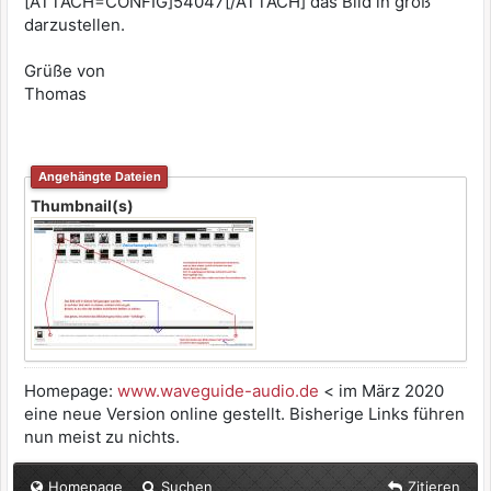
[ATTACH=CONFIG]54047[/ATTACH] das Bild in groß
darzustellen.
Grüße von
Thomas
Angehängte Dateien
Thumbnail(s)
Homepage:
www.waveguide-audio.de
< im März 2020
eine neue Version online gestellt. Bisherige Links führen
nun meist zu nichts.
Homepage
Suchen
Zitieren