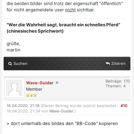
die beiden bilder sind trotz der eigenschaft "öffentlich"
für nicht angemeldete user
nicht
sichtbar.
"Wer die Wahrheit sagt, braucht ein schnelles Pferd"
(chinesisches Sprichwort)
grüße,
martin
Suchen
Zitieren
Beiträge: 170
Wave-Guider
Themen: 4
Member
16.04.2020, 21:18
(Dieser Beitrag wurde zuletzt bearbeitet:
#10
16.04.2020, 21:34 von
Wave-Guider
.)
> dort unterhalb des bildes den "BB-Code" kopieren