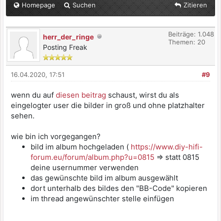
Homepage
Suchen
Zitieren
Beiträge: 1.048
herr_der_ringe
Themen: 20
Posting Freak
16.04.2020, 17:51
#9
wenn du auf
diesen beitrag
schaust, wirst du als
eingelogter user die bilder in groß und ohne platzhalter
sehen.
wie bin ich vorgegangen?
bild im album hochgeladen (
https://www.diy-hifi-
forum.eu/forum/album.php?u=0815
=> statt 0815
deine usernummer verwenden
das gewünschte bild im album ausgewählt
dort unterhalb des bildes den "BB-Code" kopieren
im thread angewünschter stelle einfügen