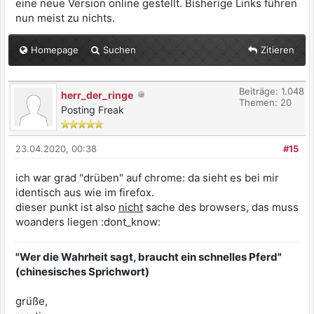
eine neue Version online gestellt. Bisherige Links führen
nun meist zu nichts.
Homepage
Suchen
Zitieren
Beiträge: 1.048
herr_der_ringe
Themen: 20
Posting Freak
23.04.2020, 00:38
#15
ich war grad "drüben" auf chrome: da sieht es bei mir
identisch aus wie im firefox.
dieser punkt ist also
nicht
sache des browsers, das muss
woanders liegen :dont_know:
"Wer die Wahrheit sagt, braucht ein schnelles Pferd"
(chinesisches Sprichwort)
grüße,