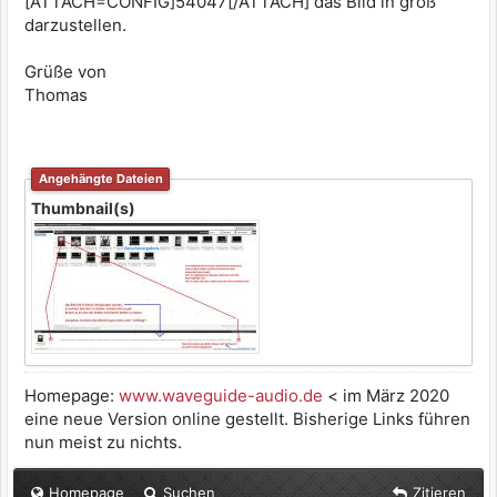
[ATTACH=CONFIG]54047[/ATTACH] das Bild in groß
darzustellen.
Grüße von
Thomas
Angehängte Dateien
Thumbnail(s)
Homepage:
www.waveguide-audio.de
< im März 2020
eine neue Version online gestellt. Bisherige Links führen
nun meist zu nichts.
Homepage
Suchen
Zitieren