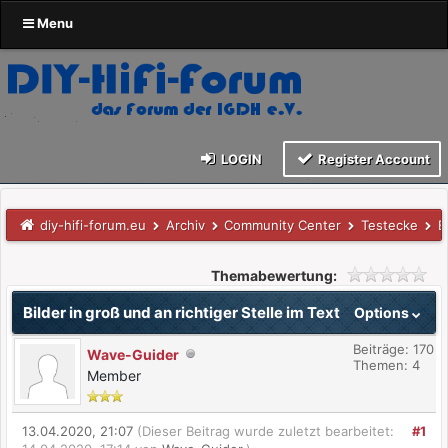
Menu
LOGIN
Register Account
diy-hifi-forum.eu
Archiv
Community Center
Testecke
B
Themabewertung:
Bilder in groß und an richtiger Stelle im Text
Options
Beiträge: 170
Wave-Guider
Themen: 4
Member
13.04.2020, 21:07
(Dieser Beitrag wurde zuletzt bearbeitet:
#1