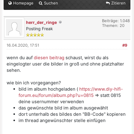
Homepage
Suchen
Zitieren
Beiträge: 1.048
herr_der_ringe
Themen: 20
Posting Freak
16.04.2020, 17:51
#9
wenn du auf
diesen beitrag
schaust, wirst du als
eingelogter user die bilder in groß und ohne platzhalter
sehen.
wie bin ich vorgegangen?
bild im album hochgeladen (
https://www.diy-hifi-
forum.eu/forum/album.php?u=0815
=> statt 0815
deine usernummer verwenden
das gewünschte bild im album ausgewählt
dort unterhalb des bildes den "BB-Code" kopieren
im thread angewünschter stelle einfügen