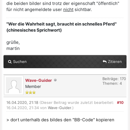
die beiden bilder sind trotz der eigenschaft "öffentlich"
für nicht angemeldete user
nicht
sichtbar.
"Wer die Wahrheit sagt, braucht ein schnelles Pferd"
(chinesisches Sprichwort)
grüße,
martin
Suchen
Zitieren
Beiträge: 170
Wave-Guider
Themen: 4
Member
16.04.2020, 21:18
(Dieser Beitrag wurde zuletzt bearbeitet:
#10
16.04.2020, 21:34 von
Wave-Guider
.)
> dort unterhalb des bildes den "BB-Code" kopieren