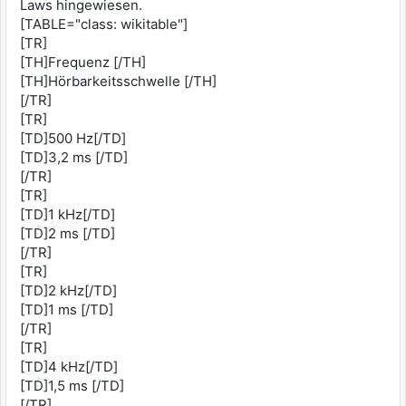
Laws hingewiesen.
[TABLE="class: wikitable"]
[TR]
[TH]Frequenz [/TH]
[TH]Hörbarkeitsschwelle [/TH]
[/TR]
[TR]
[TD]500 Hz[/TD]
[TD]3,2 ms [/TD]
[/TR]
[TR]
[TD]1 kHz[/TD]
[TD]2 ms [/TD]
[/TR]
[TR]
[TD]2 kHz[/TD]
[TD]1 ms [/TD]
[/TR]
[TR]
[TD]4 kHz[/TD]
[TD]1,5 ms [/TD]
[/TR]