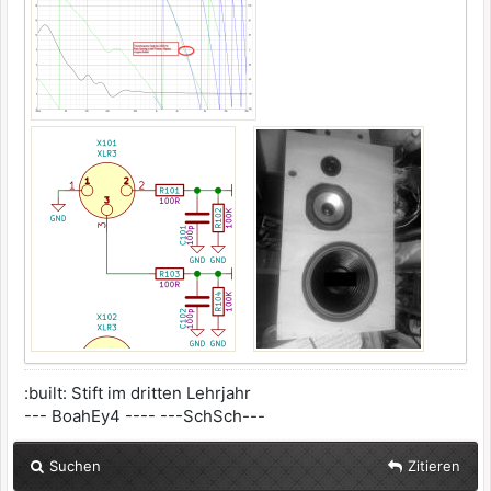
:built: Stift im dritten Lehrjahr
--- BoahEy4 ---- ---SchSch---
Suchen
Zitieren