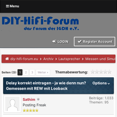
Menu
LOGIN
Register Account
diy-hifi-forum.eu
Archiv
Lautsprecher
Messen und Simuli
Themabewertung:
Seiten (3):
1
2
3
Weiter »
Delay korrekt eintragen - ja wie denn nun?
Options
Gemessen mit REW mit Looback
Beiträge: 1.033
Sathim
Themen: 95
Posting Freak