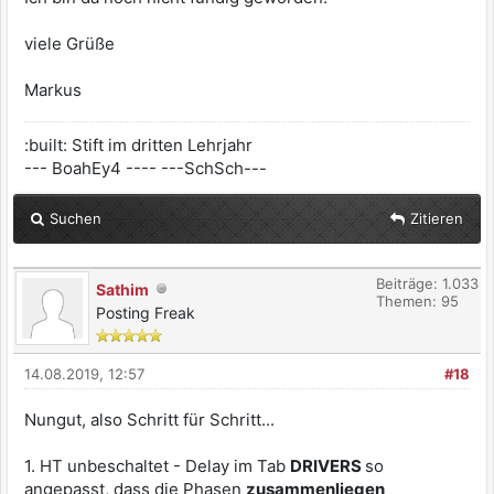
viele Grüße
Markus
:built: Stift im dritten Lehrjahr
--- BoahEy4 ---- ---SchSch---
Suchen
Zitieren
Beiträge: 1.033
Sathim
Themen: 95
Posting Freak
14.08.2019, 12:57
#18
Nungut, also Schritt für Schritt...
1. HT unbeschaltet - Delay im Tab
DRIVERS
so
angepasst, dass die Phasen
zusammenliegen