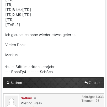
[TR]
[TD]8 kHz[/TD]
[TD]2 MS [/TD]
[/TR]
[/TABLE]
Ich glaube ich habe wieder etwas gelernt.
Vielen Dank
Markus
:built: Stift im dritten Lehrjahr
--- BoahEy4 ---- ---SchSch---
Suchen
Zitieren
Beiträge: 1.033
Sathim
Themen: 95
Posting Freak