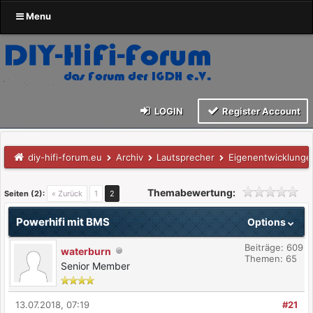
Menu
LOGIN
Register Account
diy-hifi-forum.eu
Archiv
Lautsprecher
Eigenentwicklunge
Themabewertung:
Seiten (2):
« Zurück
1
2
Powerhifi mit BMS
Options
Beiträge: 609
waterburn
Themen: 65
Senior Member
13.07.2018, 07:19
#21