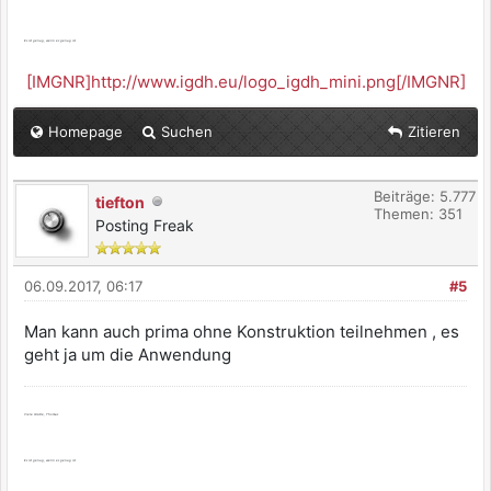
Es ist genug, wenn es genug ist.
[IMGNR]http://www.igdh.eu/logo_igdh_mini.png[/IMGNR]
Homepage
Suchen
Zitieren
Beiträge: 5.777
tiefton
Themen: 351
Posting Freak
06.09.2017, 06:17
#5
Man kann auch prima ohne Konstruktion teilnehmen , es
geht ja um die Anwendung
Viele Grüße, Thomas
Es ist genug, wenn es genug ist.