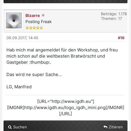
Beiträge: 1.178
Bizarre
Themen: 17
Posting Freak
06.09.2017, 14:45
#16
Hab mich mal angemeldet für den Workshop, und freu
mich schon auf die weltbesten Bratwörscht und
Gastgeber :thumbup:.
Das wird ne super Sache...
LG, Manfred
[URL="http://www.igdh.eu"]
[IMGNR]http://www.igdh.eu/logo_igdh_mini.png[/IMGNR]
[/URL]
Suchen
Zitieren