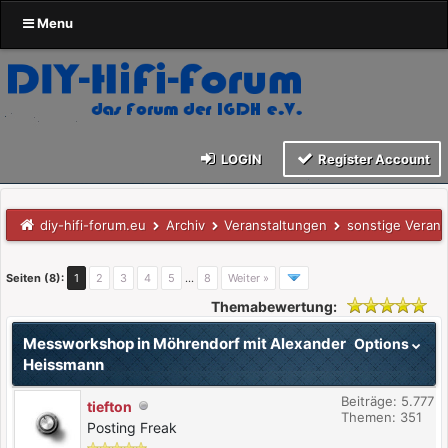
Menu
LOGIN
Register Account
diy-hifi-forum.eu
Archiv
Veranstaltungen
sonstige Verans
Seiten (8):
1
2
3
4
5
…
8
Weiter »
Themabewertung:
Messworkshop in Möhrendorf mit Alexander
Options
Heissmann
Beiträge: 5.777
tiefton
Themen: 351
Posting Freak