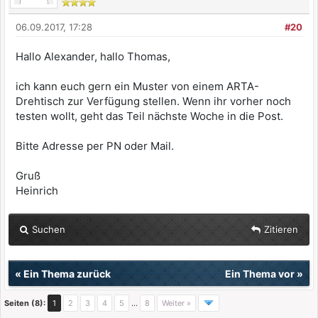
06.09.2017, 17:28
#20
Hallo Alexander, hallo Thomas,
ich kann euch gern ein Muster von einem ARTA-
Drehtisch zur Verfügung stellen. Wenn ihr vorher noch
testen wollt, geht das Teil nächste Woche in die Post.
Bitte Adresse per PN oder Mail.
Gruß
Heinrich
Suchen
Zitieren
«
Ein Thema zurück
Ein Thema vor
»
Seiten (8):
1
2
3
4
5
…
8
Weiter »