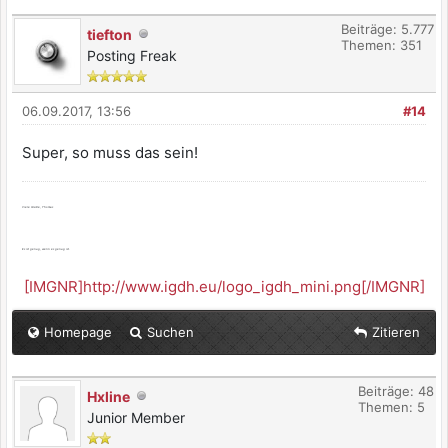
Beiträge: 5.777
tiefton
Themen: 351
Posting Freak
06.09.2017, 13:56
#14
Super, so muss das sein!
Viele Grüße, Thomas
Es ist genug, wenn es genug ist.
[IMGNR]http://www.igdh.eu/logo_igdh_mini.png[/IMGNR]
Homepage
Suchen
Zitieren
Beiträge: 48
Hxline
Themen: 5
Junior Member