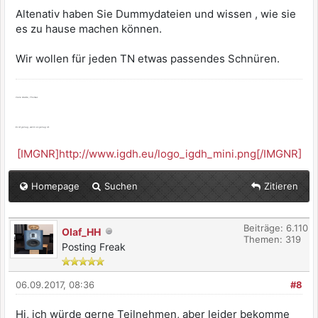
Altenativ haben Sie Dummydateien und wissen , wie sie
es zu hause machen können.
Wir wollen für jeden TN etwas passendes Schnüren.
Viele Grüße, Thomas
Es ist genug, wenn es genug ist.
[IMGNR]http://www.igdh.eu/logo_igdh_mini.png[/IMGNR]
Homepage
Suchen
Zitieren
Beiträge: 6.110
Olaf_HH
Themen: 319
Posting Freak
06.09.2017, 08:36
#8
Hi, ich würde gerne Teilnehmen, aber leider bekomme