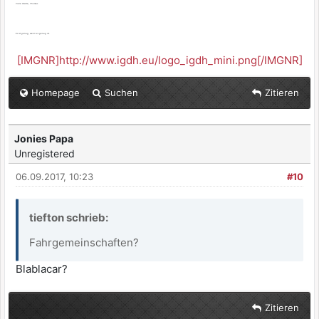
Viele Grüße, Thomas
Es ist genug, wenn es genug ist.
[IMGNR]http://www.igdh.eu/logo_igdh_mini.png[/IMGNR]
Homepage
Suchen
Zitieren
Jonies Papa
Unregistered
06.09.2017, 10:23
#10
tiefton schrieb:
Fahrgemeinschaften?
Blablacar?
Zitieren