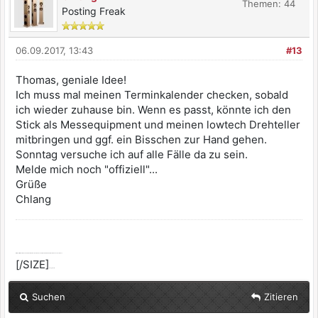
Themen: 44
Posting Freak
06.09.2017, 13:43
#13
Thomas, geniale Idee!
Ich muss mal meinen Terminkalender checken, sobald
ich wieder zuhause bin. Wenn es passt, könnte ich den
Stick als Messequipment und meinen lowtech Drehteller
mitbringen und ggf. ein Bisschen zur Hand gehen.
Sonntag versuche ich auf alle Fälle da zu sein.
Melde mich noch "offiziell"...
Grüße
Chlang
[SIZE=2]Alle selbst ernannten Götter werden dir zürnen, wenn du dich nicht von ihnen erlösen lässt.
[/SIZE]
:dont_know:
Suchen
Zitieren