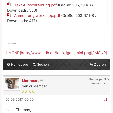
Text Ausschreibung.pdf
(Größe: 205,39 KB /
Downloads: 580)
Anmeldung workshop.pdf
(Größe: 203,67 KB /
Downloads: 417)
Viele Grüße, Thomas
Es ist genug, wenn es genug ist.
[IMGNR]http://www.igdh.eu/logo_igdh_mini.png[/IMGNR]
Homepage
Suchen
Zitieren
Beiträge: 377
Lionheart
Themen: 7
Senior Member
06.09.2017, 00:50
#2
Hallo Thomas,