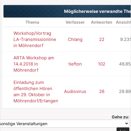
Möglicherweise verwandte T
Thema
Verfasser
Antworten
Ansich
Workshop/Vortrag
LA-Transmissionline
Chlang
22
9.23
in Möhrendorf
ARTA Workshop am
14.4.2018 in
tiefton
102
46.85
Möhrendorf
Einladung zum
öffentlichen Hören
Audiovirus
26
29.89
am 29. Oktober in
Möhrendorf/Erlangen
Gehe zu: