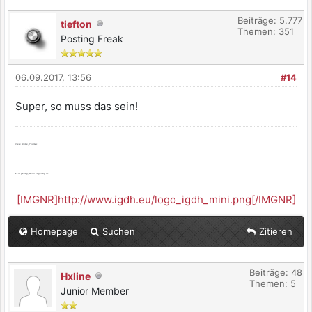
Beiträge: 5.777
tiefton
Themen: 351
Posting Freak
06.09.2017, 13:56
#14
Super, so muss das sein!
Viele Grüße, Thomas
Es ist genug, wenn es genug ist.
[IMGNR]http://www.igdh.eu/logo_igdh_mini.png[/IMGNR]
Homepage
Suchen
Zitieren
Beiträge: 48
Hxline
Themen: 5
Junior Member