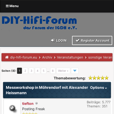
Menu
LOGIN
Register Account
diy-hifi-forum.eu
Archiv
Veranstaltungen
sonstige Verans
Seiten (8):
1
2
3
4
5
…
8
Weiter »
Themabewertung:
Messworkshop in Möhrendorf mit Alexander
Options
Heissmann
Beiträge: 5.777
tiefton
Themen: 351
Posting Freak