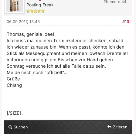
Themen: 44
Posting Freak
06.09.2017, 13:43
#13
Thomas, geniale Idee!
Ich muss mal meinen Terminkalender checken, sobald
ich wieder zuhause bin. Wenn es passt, könnte ich den
Stick als Messequipment und meinen lowtech Drehteller
mitbringen und ggf. ein Bisschen zur Hand gehen.
Sonntag versuche ich auf alle Fälle da zu sein.
Melde mich noch "offiziell"...
Grüße
Chlang
[SIZE=2]Alle selbst ernannten Götter werden dir zürnen, wenn du dich nicht von ihnen erlösen lässt.
[/SIZE]
:dont_know:
Suchen
Zitieren