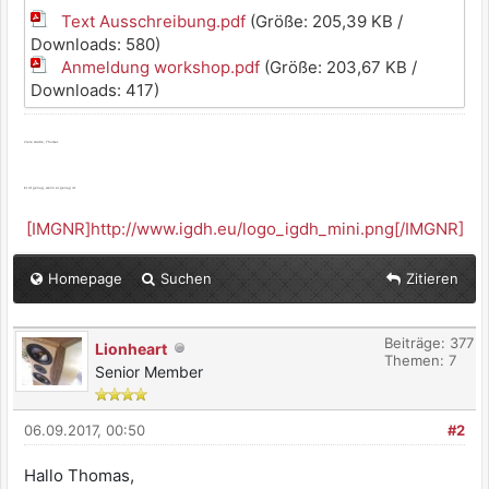
Text Ausschreibung.pdf
(Größe: 205,39 KB /
Downloads: 580)
Anmeldung workshop.pdf
(Größe: 203,67 KB /
Downloads: 417)
Viele Grüße, Thomas
Es ist genug, wenn es genug ist.
[IMGNR]http://www.igdh.eu/logo_igdh_mini.png[/IMGNR]
Homepage
Suchen
Zitieren
Beiträge: 377
Lionheart
Themen: 7
Senior Member
06.09.2017, 00:50
#2
Hallo Thomas,