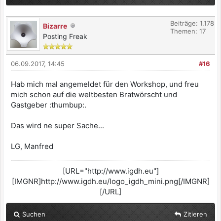
Beiträge: 1.178
Bizarre
Themen: 17
Posting Freak
06.09.2017, 14:45
#16
Hab mich mal angemeldet für den Workshop, und freu
mich schon auf die weltbesten Bratwörscht und
Gastgeber :thumbup:.
Das wird ne super Sache...
LG, Manfred
[URL="http://www.igdh.eu"]
[IMGNR]http://www.igdh.eu/logo_igdh_mini.png[/IMGNR]
[/URL]
Suchen
Zitieren