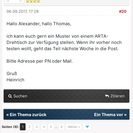
06.09.2017, 17:28
#20
Hallo Alexander, hallo Thomas,
ich kann euch gern ein Muster von einem ARTA-
Drehtisch zur Verfügung stellen. Wenn ihr vorher noch
testen wollt, geht das Teil nächste Woche in die Post.
Bitte Adresse per PN oder Mail.
Gruß
Heinrich
Suchen
Zitieren
«
Ein Thema zurück
Ein Thema vor
»
Seiten (8):
1
2
3
4
5
…
8
Weiter »