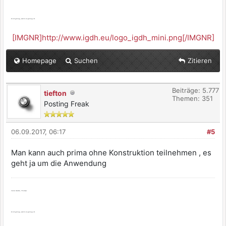
Es ist genug, wenn es genug ist.
[IMGNR]http://www.igdh.eu/logo_igdh_mini.png[/IMGNR]
Homepage
Suchen
Zitieren
Beiträge: 5.777
tiefton
Themen: 351
Posting Freak
06.09.2017, 06:17
#5
Man kann auch prima ohne Konstruktion teilnehmen , es
geht ja um die Anwendung
Viele Grüße, Thomas
Es ist genug, wenn es genug ist.