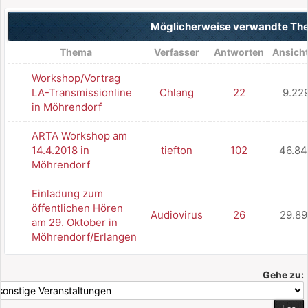
Möglicherweise verwandte T
Thema
Verfasser
Antworten
Ansich
Workshop/Vortrag
LA-Transmissionline
Chlang
22
9.22
in Möhrendorf
ARTA Workshop am
14.4.2018 in
tiefton
102
46.84
Möhrendorf
Einladung zum
öffentlichen Hören
Audiovirus
26
29.89
am 29. Oktober in
Möhrendorf/Erlangen
Gehe zu: