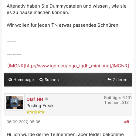
Altenativ haben Sie Dummydateien und wissen , wie sie
es zu hause machen können.
Wir wollen für jeden TN etwas passendes Schnüren.
Viele Grüße, Thomas
Es ist genug, wenn es genug ist.
[IMGNR]http://www.igdh.eu/logo_igdh_mini.png[/IMGNR]
Homepage
Suchen
Zitieren
Beiträge: 6.101
Olaf_HH
Themen: 318
Posting Freak
06.09.2017, 08:36
#8
Hi, ich würde gerne Teilnehmen, aber leider bekomme