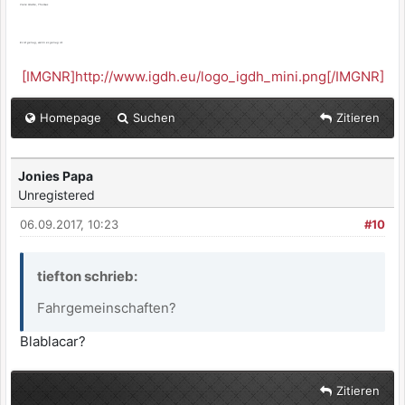
Viele Grüße, Thomas
Es ist genug, wenn es genug ist.
[IMGNR]http://www.igdh.eu/logo_igdh_mini.png[/IMGNR]
Homepage
Suchen
Zitieren
Jonies Papa
Unregistered
06.09.2017, 10:23
#10
tiefton schrieb:
Fahrgemeinschaften?
Blablacar?
Zitieren