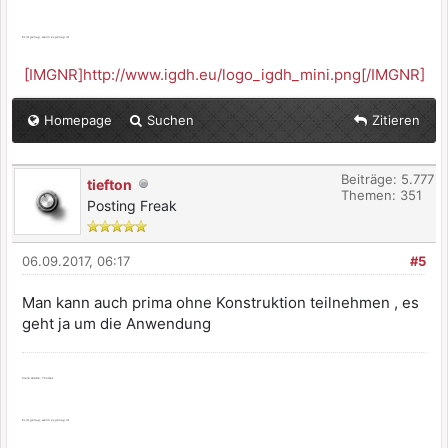
Es ist genug, wenn es genug ist.
[IMGNR]http://www.igdh.eu/logo_igdh_mini.png[/IMGNR]
Homepage
Suchen
Zitieren
Beiträge: 5.777
tiefton
Themen: 351
Posting Freak
06.09.2017, 06:17
#5
Man kann auch prima ohne Konstruktion teilnehmen , es
geht ja um die Anwendung
Viele Grüße, Thomas
Es ist genug, wenn es genug ist.