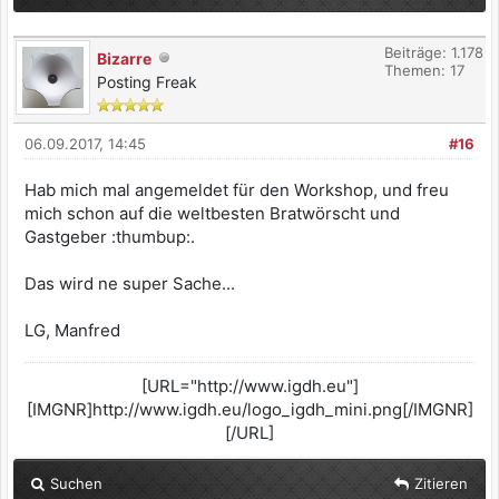
Beiträge: 1.178
Bizarre
Themen: 17
Posting Freak
06.09.2017, 14:45
#16
Hab mich mal angemeldet für den Workshop, und freu
mich schon auf die weltbesten Bratwörscht und
Gastgeber :thumbup:.
Das wird ne super Sache...
LG, Manfred
[URL="http://www.igdh.eu"]
[IMGNR]http://www.igdh.eu/logo_igdh_mini.png[/IMGNR]
[/URL]
Suchen
Zitieren