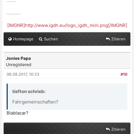
Viele Grüße, Thomas
Es ist genug, wenn es genug ist.
[IMGNR]http://www.igdh.eu/logo_igdh_mini.png[/IMGNR]
Homepage
Suchen
Zitieren
Jonies Papa
Unregistered
06.09.2017, 10:23
#10
tiefton schrieb:
Fahrgemeinschaften?
Blablacar?
Zitieren