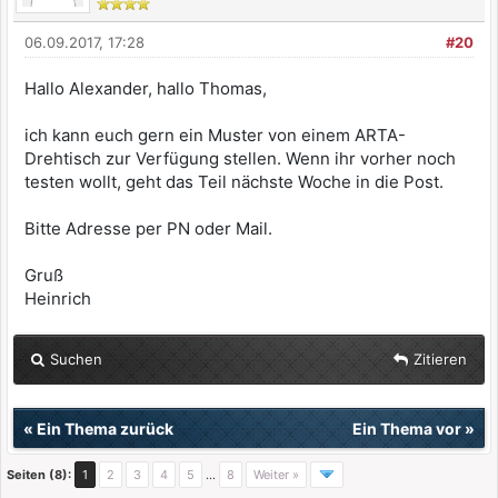
06.09.2017, 17:28
#20
Hallo Alexander, hallo Thomas,
ich kann euch gern ein Muster von einem ARTA-
Drehtisch zur Verfügung stellen. Wenn ihr vorher noch
testen wollt, geht das Teil nächste Woche in die Post.
Bitte Adresse per PN oder Mail.
Gruß
Heinrich
Suchen
Zitieren
«
Ein Thema zurück
Ein Thema vor
»
Seiten (8):
1
2
3
4
5
…
8
Weiter »