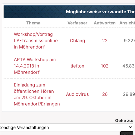
Möglicherweise verwandte T
Thema
Verfasser
Antworten
Ansich
Workshop/Vortrag
LA-Transmissionline
Chlang
22
9.22
in Möhrendorf
ARTA Workshop am
14.4.2018 in
tiefton
102
46.83
Möhrendorf
Einladung zum
öffentlichen Hören
Audiovirus
26
29.89
am 29. Oktober in
Möhrendorf/Erlangen
Gehe zu: