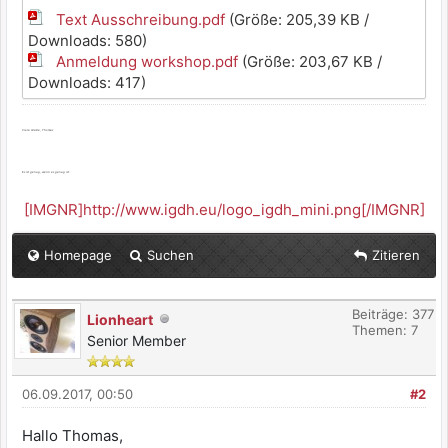
Text Ausschreibung.pdf
(Größe: 205,39 KB /
Downloads: 580)
Anmeldung workshop.pdf
(Größe: 203,67 KB /
Downloads: 417)
Viele Grüße, Thomas
Es ist genug, wenn es genug ist.
[IMGNR]http://www.igdh.eu/logo_igdh_mini.png[/IMGNR]
Homepage
Suchen
Zitieren
Beiträge: 377
Lionheart
Themen: 7
Senior Member
06.09.2017, 00:50
#2
Hallo Thomas,