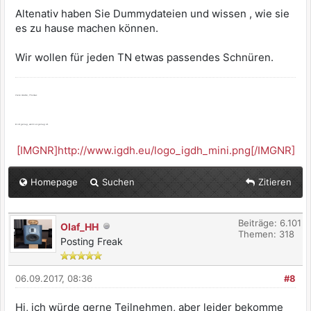
Altenativ haben Sie Dummydateien und wissen , wie sie
es zu hause machen können.
Wir wollen für jeden TN etwas passendes Schnüren.
Viele Grüße, Thomas
Es ist genug, wenn es genug ist.
[IMGNR]http://www.igdh.eu/logo_igdh_mini.png[/IMGNR]
Homepage
Suchen
Zitieren
Beiträge: 6.101
Olaf_HH
Themen: 318
Posting Freak
06.09.2017, 08:36
#8
Hi, ich würde gerne Teilnehmen, aber leider bekomme