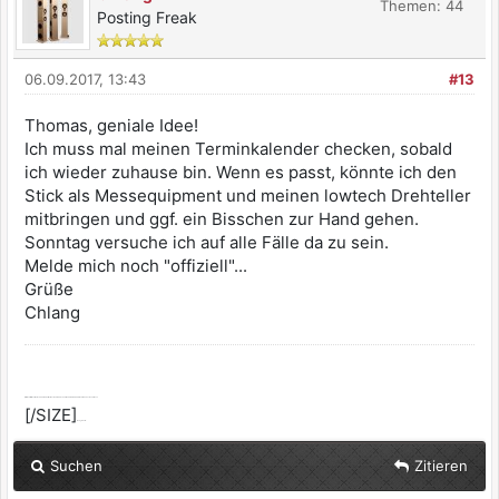
Themen: 44
Posting Freak
06.09.2017, 13:43
#13
Thomas, geniale Idee!
Ich muss mal meinen Terminkalender checken, sobald
ich wieder zuhause bin. Wenn es passt, könnte ich den
Stick als Messequipment und meinen lowtech Drehteller
mitbringen und ggf. ein Bisschen zur Hand gehen.
Sonntag versuche ich auf alle Fälle da zu sein.
Melde mich noch "offiziell"...
Grüße
Chlang
[SIZE=2]Alle selbst ernannten Götter werden dir zürnen, wenn du dich nicht von ihnen erlösen lässt.
[/SIZE]
:dont_know:
Suchen
Zitieren