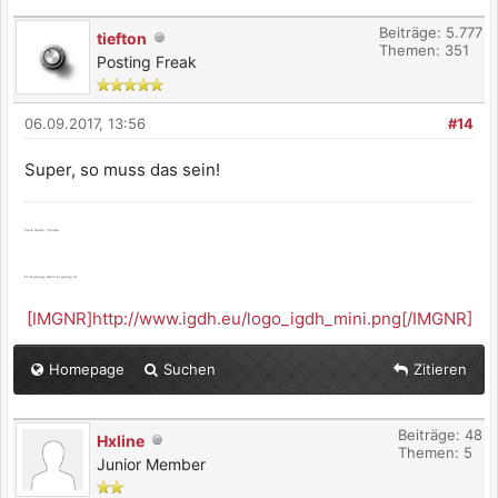
Beiträge: 5.777
tiefton
Themen: 351
Posting Freak
06.09.2017, 13:56
#14
Super, so muss das sein!
Viele Grüße, Thomas
Es ist genug, wenn es genug ist.
[IMGNR]http://www.igdh.eu/logo_igdh_mini.png[/IMGNR]
Homepage
Suchen
Zitieren
Beiträge: 48
Hxline
Themen: 5
Junior Member