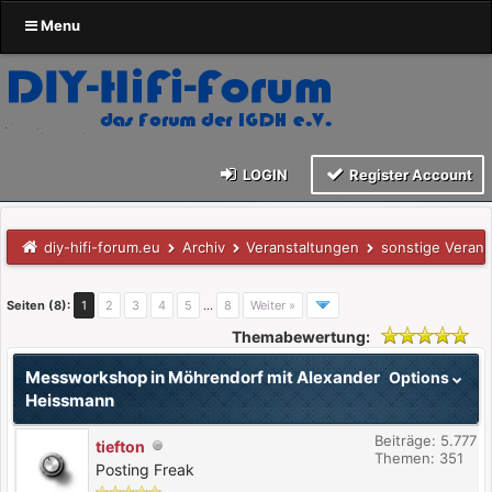
Menu
LOGIN
Register Account
diy-hifi-forum.eu
Archiv
Veranstaltungen
sonstige Verans
Seiten (8):
1
2
3
4
5
…
8
Weiter »
Themabewertung:
Messworkshop in Möhrendorf mit Alexander
Options
Heissmann
Beiträge: 5.777
tiefton
Themen: 351
Posting Freak