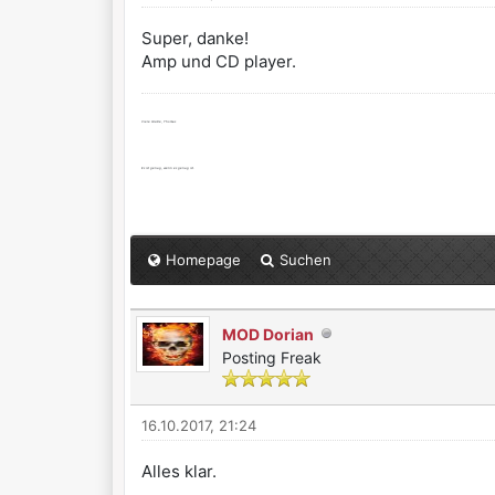
Super, danke!
Amp und CD player.
Viele Grüße, Thomas
Es ist genug, wenn es genug ist.
Homepage
Suchen
MOD Dorian
Posting Freak
16.10.2017, 21:24
Alles klar.