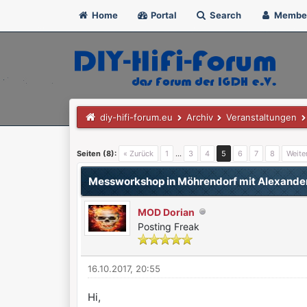
Home
Portal
Search
Membe
diy-hifi-forum.eu
Archiv
Veranstaltungen
1 Bewertung(en) - 5 im Durchschnitt
1
2
3
4
5
Seiten (8):
« Zurück
1
…
3
4
5
6
7
8
Weite
Messworkshop in Möhrendorf mit Alexande
MOD Dorian
Posting Freak
16.10.2017, 20:55
Hi,