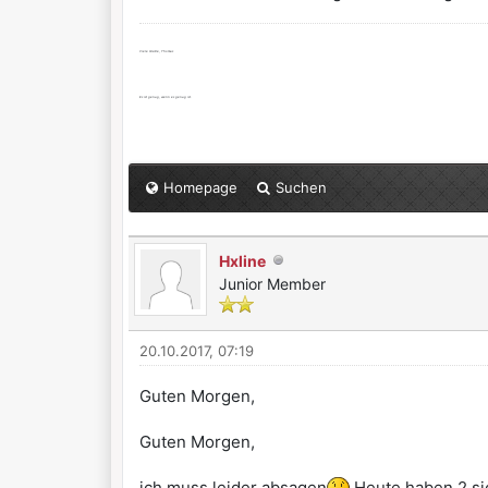
Viele Grüße, Thomas
Es ist genug, wenn es genug ist.
Homepage
Suchen
Hxline
Junior Member
20.10.2017, 07:19
Guten Morgen,
Guten Morgen,
ich muss leider absagen
Heute haben 2 sic