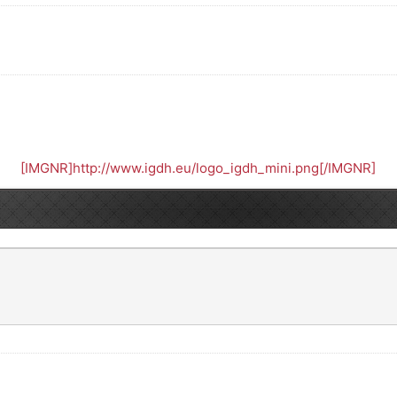
[IMGNR]http://www.igdh.eu/logo_igdh_mini.png[/IMGNR]