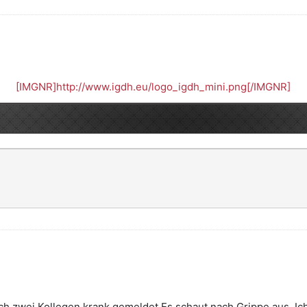
[IMGNR]http://www.igdh.eu/logo_igdh_mini.png[/IMGNR]
h zwei Kollegen krank gemeldet.Es schaut nach Grippe aus. Ich