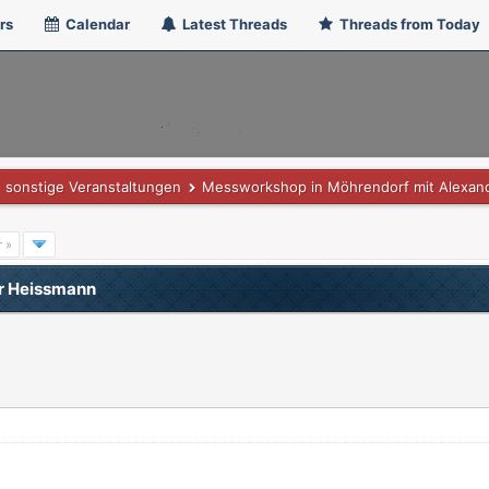
rs
Calendar
Latest Threads
Threads from Today
sonstige Veranstaltungen
Messworkshop in Möhrendorf mit Alexan
r »
r Heissmann