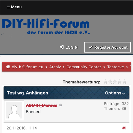
Menu
LOGIN
Register Account
diy-hifi-forum.eu
Archiv
Community Center
Testecke
T
Themabewertung:
Test wg. Anhängen
Options
Beiträge: 332
ADMIN_Marcus
Themen: 39
Banned
26.11.2016, 11:14
#1