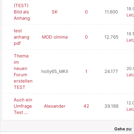
(TEST)
18.
Bild als
SK
0
11.600
Let
Anhang
test
19.
anhang
MOD olnima
0
12.765
Let
pdf
Thema
im
neuen
20.
holly65_MKII
1
24.177
Forum
Let
erstellen
TEST
Auch ein
12.
Umfrage
Alexander
42
39.188
Let
Test ...
Gehe zu: