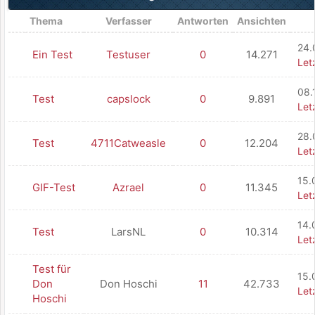
Thema
Verfasser
Antworten
Ansichten
24.
Ein Test
Testuser
0
14.271
Let
08.
Test
capslock
0
9.891
Let
28.
Test
4711Catweasle
0
12.204
Let
15.
GIF-Test
Azrael
0
11.345
Let
14.
Test
LarsNL
0
10.314
Let
Test für
15.
Don
Don Hoschi
11
42.733
Let
Hoschi