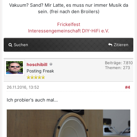
Vakuum? Sand? Mir Latte, es muss nur immer Musik da
sein. (frei nach den Broilers)
Frickelfest
Interessengemeinschaft DIY-HiFi e.V.
Suchen
Zitieren
Beiträge: 7.810
hoschibill
Themen: 273
Posting Freak
26.11.2016, 13:52
#4
Ich probier's auch mal...