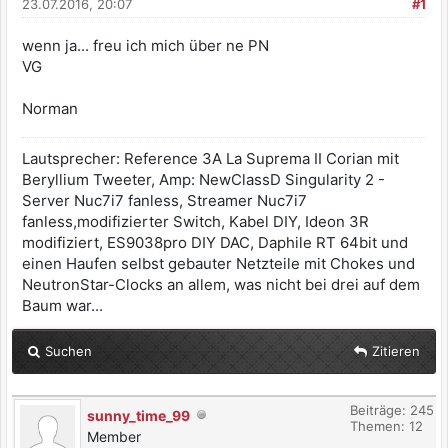
23.07.2016, 20:07
#1
wenn ja... freu ich mich über ne PN
VG
Norman
Lautsprecher: Reference 3A La Suprema II Corian mit
Beryllium Tweeter, Amp: NewClassD Singularity 2 -
Server Nuc7i7 fanless, Streamer Nuc7i7
fanless,modifizierter Switch, Kabel DIY, Ideon 3R
modifiziert, ES9038pro DIY DAC, Daphile RT 64bit und
einen Haufen selbst gebauter Netzteile mit Chokes und
NeutronStar-Clocks an allem, was nicht bei drei auf dem
Baum war...
Suchen
Zitieren
Beiträge: 245
sunny_time_99
Themen: 12
Member