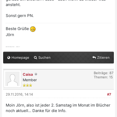
ansteht.
Sonst gern PN.
Beste Grüße
Jörn
what the bleep do we ... - listen to ?
Homepage
Suchen
Zitieren
Beiträge: 87
Caisa
Themen: 15
Member
29.11.2016, 14:14
#7
Moin Jörn, also ist jeder 2. Samstag im Monat im Blücher
noch aktuell... Danke für die Info.