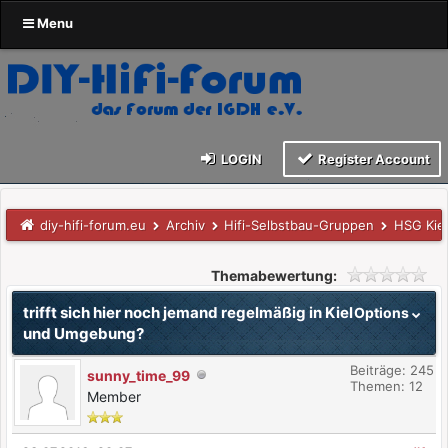
Menu
LOGIN
Register Account
diy-hifi-forum.eu
Archiv
Hifi-Selbstbau-Gruppen
HSG Kie
Themabewertung:
trifft sich hier noch jemand regelmäßig in Kiel
Options
und Umgebung?
Beiträge: 245
sunny_time_99
Themen: 12
Member