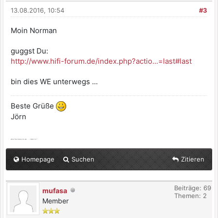
13.08.2016, 10:54
#3
Moin Norman
guggst Du:
http://www.hifi-forum.de/index.php?actio...=last#last
bin dies WE unterwegs ...
Beste Grüße
Jörn
what the bleep do we ... - listen to ?
Homepage
Suchen
Zitieren
Beiträge: 69
mufasa
Themen: 2
Member