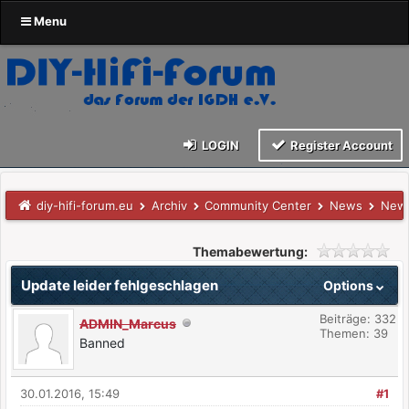
Menu
LOGIN
Register Account
diy-hifi-forum.eu
Archiv
Community Center
News
News
Themabewertung:
Update leider fehlgeschlagen
Options
Beiträge: 332
ADMIN_Marcus
Themen: 39
Banned
30.01.2016, 15:49
#1