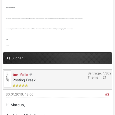
Hallo Forengemeinde!
Das für heute vorgesehene Update ist leider fehlgeschlagen. Ich werde dieses Wochenende mit der Fehleranalyse verbringen, daher müsst ihr erstmal mit dem alten Forum weiterleben.
Den neuen Updatetermin kommuniziere ich hier sobald ich den Fehler - der sich bei verschiedenen Tests im Vorfeld übrigens nicht gezeigt hat - behoben habe.
Gruß ...
Marcus
Suchen
Beiträge: 1.362
ton-feile
Themen: 21
Posting Freak
30.01.2016, 18:05
#2
Hi Marcus,