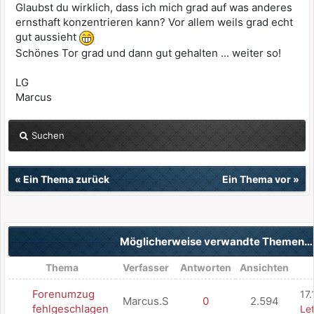
Glaubst du wirklich, dass ich mich grad auf was anderes
ernsthaft konzentrieren kann? Vor allem weils grad echt
gut aussieht
Schönes Tor grad und dann gut gehalten ... weiter so!
LG
Marcus
Suchen
«
Ein Thema zurück
Ein Thema vor
»
Möglicherweise verwandte Themen…
Thema
Verfasser
Antworten
Ansichten
Forenumzug
17
Marcus.S
0
2.594
fehlgeschlagen
Let