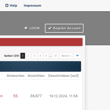
Help
Impressum
LOGIN
Register Account
Seiten (31):
1
2
3
4
5
…
31
Weiter »
Antworten
Ansichten
Geschrieben
[
auf
]
en
55
36.677
19.12.2024, 11:58