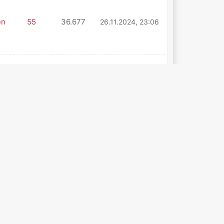
en
55
36.677
26.11.2024, 23:06
en
55
36.677
22.11.2024, 10:22
en
55
36.677
21.11.2024, 12:27