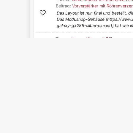
Beitrag:
Vorverstärker mit Röhrenverzer
Das Layout ist nun final und bestellt,
Das Modushop-Gehäuse (https://www
galaxy-gx288-silber-eloxiert) hat wie im
Thema:
Vorverstärker mit Röhrenverzer
Beitrag:
Vorverstärker mit Röhrenverzer
Das Bauteile sich wohl nicht wie erwar
früher öfters über Reichelt gehört. Ic
Erfahrungen mit, alle wichtigen Teile k
Thema:
Vorverstärker mit Röhrenverzer
Beitrag:
Vorverstärker mit Röhrenverzer
ThomasF schrieb: -- was sind 5% K1? --
meinte ich.. EDIT: Nun sind auch die 
eingezogen, siehe Anhang.
Thema:
Vorverstärker mit Röhrenverzer
Beitrag:
Vorverstärker mit Röhrenverzer
Rund 4 Jahre nach dem Start hier möch