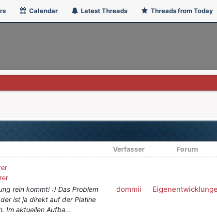
rs
Calendar
Latest Threads
Threads from Today
Verfasser
Forum
rer
rer
dommii
Eigenentwicklung
ung rein kommt! :) Das Problem
der ist ja direkt auf der Platine
 Im aktuellen Aufba...