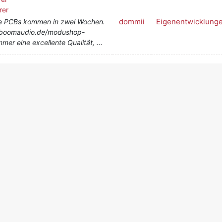
rer
dommii
Eigenentwicklung
 die PCBs kommen in zwei Wochen.
.boomaudio.de/modushop-
mer eine excellente Qualität, ...
rer
rer
dommii
Eigenentwicklung
tet verhalten, hat man zumindest
h habe da zum Glück keine
ommen direkt von Mouser. ...
rer
rer
dommii
Eigenentwicklung
 Du hast natürlich Recht, K2
restlichen Schraubklemmen
rer
rer
te ich ich euch am Bau