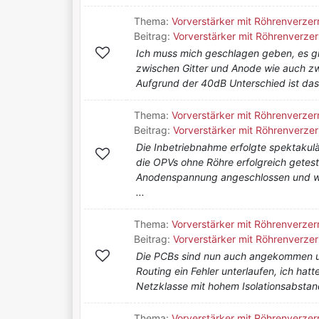
Thema:
Vorverstärker mit Röhrenverzer
Beitrag:
Vorverstärker mit Röhrenverzer
Ich muss mich geschlagen geben, es g
zwischen Gitter und Anode wie auch z
Aufgrund der 40dB Unterschied ist das t
Thema:
Vorverstärker mit Röhrenverzer
Beitrag:
Vorverstärker mit Röhrenverzer
Die Inbetriebnahme erfolgte spektakul
die OPVs ohne Röhre erfolgreich getes
Anodenspannung angeschlossen und wie
...
Thema:
Vorverstärker mit Röhrenverzer
Beitrag:
Vorverstärker mit Röhrenverzer
Die PCBs sind nun auch angekommen un
Routing ein Fehler unterlaufen, ich hat
Netzklasse mit hohem Isolationsabsta
Thema:
Vorverstärker mit Röhrenverzer