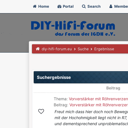
Home
Portal
Search
Membe
diy-hifi-forum.eu
Suche
Ergebnisse
Suchergebnisse
Beitrag
Thema:
Vorverstärker mit Röhrenverzer
Beitrag:
Vorverstärker mit Röhrenverzer
Freut mich dass hier doch noch Beweg
mit der Hochohmigkeit liegt nicht in R7, 
und dementsprechend unproblematisch.