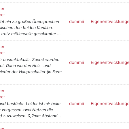
rer
rer
dommii
Eigenentwicklung
ibt ein zu großes Übersprechen
wischen den beiden Kanälen.
rotz mittlerweile geschirmter ...
rer
rer
är unspektakulär. Zuerst wurden
dommii
Eigenentwicklung
tet. Dann wurden Heiz- und
der der Hauptschalter (in Form
rer
rer
dommii
Eigenentwicklung
d bestückt. Leider ist mir beim
te vergessen zwei Netzen die
nd zuzuweisen. 0,2mm Abstand...
rer