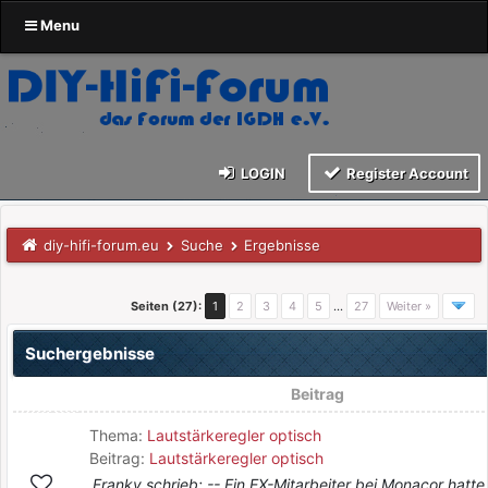
Menu
LOGIN
Register Account
diy-hifi-forum.eu
Suche
Ergebnisse
Seiten (27):
1
2
3
4
5
…
27
Weiter »
Suchergebnisse
Beitrag
Thema:
Lautstärkeregler optisch
Beitrag:
Lautstärkeregler optisch
Franky schrieb: -- Ein EX-Mitarbeiter bei Monacor hatte 