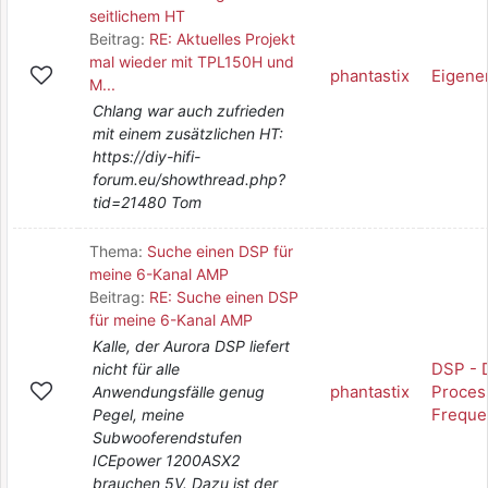
seitlichem HT
Beitrag:
RE: Aktuelles Projekt
mal wieder mit TPL150H und
phantastix
Eigene
M...
Chlang war auch zufrieden
mit einem zusätzlichen HT:
https://diy-hifi-
forum.eu/showthread.php?
tid=21480 Tom
Thema:
Suche einen DSP für
meine 6-Kanal AMP
Beitrag:
RE: Suche einen DSP
für meine 6-Kanal AMP
Kalle, der Aurora DSP liefert
DSP - D
nicht für alle
phantastix
Process
Anwendungsfälle genug
Freque
Pegel, meine
Subwooferendstufen
ICEpower 1200ASX2
brauchen 5V. Dazu ist der