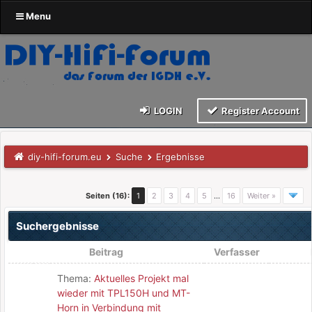
Menu
LOGIN
Register Account
diy-hifi-forum.eu
Suche
Ergebnisse
Seiten (16):
1
2
3
4
5
…
16
Weiter »
Suchergebnisse
Beitrag
Verfasser
Thema:
Aktuelles Projekt mal
wieder mit TPL150H und MT-
Horn in Verbindung mit