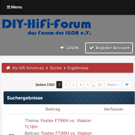
Menu
LOGIN
Register Account
diy-hifi-forum.eu
Suche
Ergebnisse
Seiten (30):
1
2
3
4
5
…
30
Weiter »
Suchergebnisse
Beitrag
Verfasser
Thema:
Fostex FT96H vs. Visaton
TL16H
Beitrag:
Fostex FT96H vs. Visaton