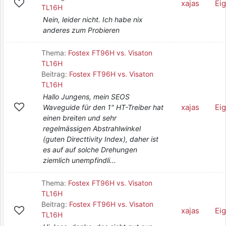
xajas
Ei
TL16H
Nein, leider nicht. Ich habe nix
anderes zum Probieren
Thema:
Fostex FT96H vs. Visaton
TL16H
Beitrag:
Fostex FT96H vs. Visaton
TL16H
Hallo Jungens, mein SEOS
xajas
Ei
Waveguide für den 1" HT-Treiber hat
einen breiten und sehr
regelmässigen Abstrahlwinkel
(guten Directtivity Index), daher ist
es auf auf solche Drehungen
ziemlich unempfindli...
Thema:
Fostex FT96H vs. Visaton
TL16H
Beitrag:
Fostex FT96H vs. Visaton
xajas
Ei
TL16H