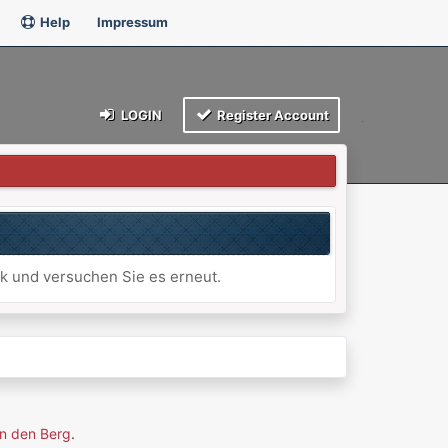
Help
Impressum
LOGIN
Register Account
ck und versuchen Sie es erneut.
n den Berg
.