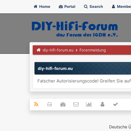
Home
Portal
Search
Membe
diy-hifi-forum.eu
Forenmeldung
diy-hifi-forum.eu
Falscher Autorisierungscode! Greifen Sie auf
Deutsche 