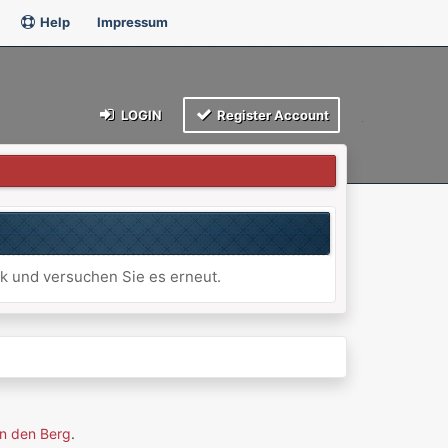
Help
Impressum
LOGIN
Register Account
ck und versuchen Sie es erneut.
n den Berg
.