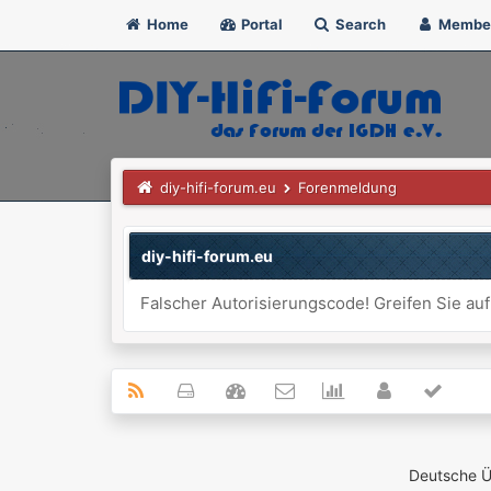
Home
Portal
Search
Membe
diy-hifi-forum.eu
Forenmeldung
diy-hifi-forum.eu
Falscher Autorisierungscode! Greifen Sie auf
Deutsche 