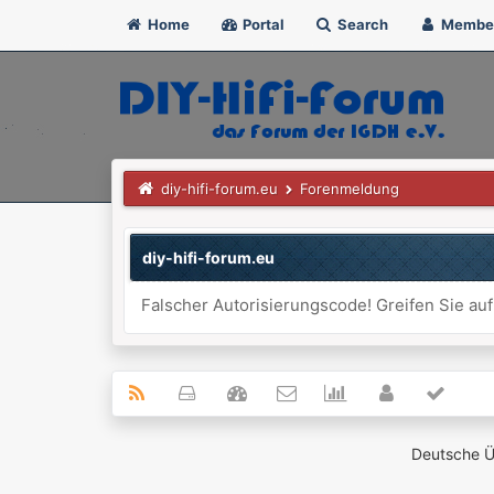
Home
Portal
Search
Membe
diy-hifi-forum.eu
Forenmeldung
diy-hifi-forum.eu
Falscher Autorisierungscode! Greifen Sie auf
Deutsche 