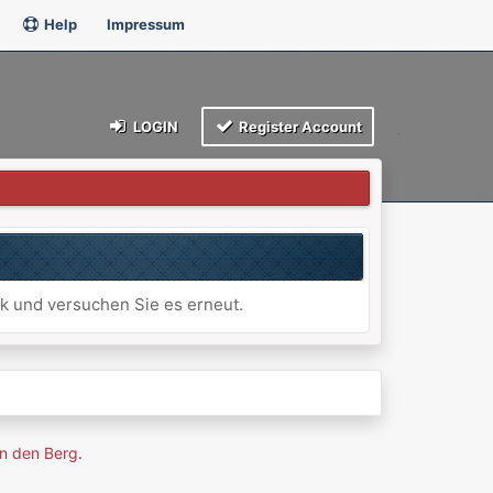
Help
Impressum
LOGIN
Register Account
ck und versuchen Sie es erneut.
n den Berg
.