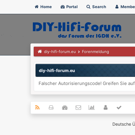
Home
Portal
Search
Membe
diy-hifi-forum.eu
Forenmeldung
diy-hifi-forum.eu
Falscher Autorisierungscode! Greifen Sie auf
Deutsche 