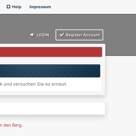
Help
Impressum
LOGIN
Register Account
ck und versuchen Sie es erneut.
n den Berg
.