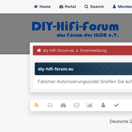
Home
Portal
Search
Membe
diy-hifi-forum.eu
Forenmeldung
diy-hifi-forum.eu
Falscher Autorisierungscode! Greifen Sie auf
Deutsche 