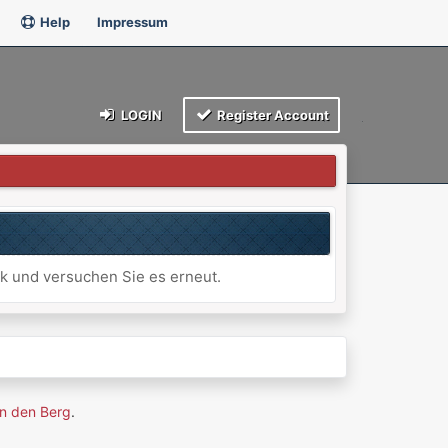
Help
Impressum
LOGIN
Register Account
ck und versuchen Sie es erneut.
n den Berg
.