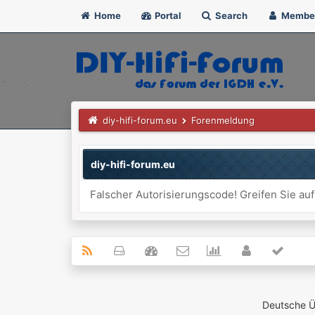
Home
Portal
Search
Membe
diy-hifi-forum.eu
Forenmeldung
diy-hifi-forum.eu
Falscher Autorisierungscode! Greifen Sie auf
Deutsche 