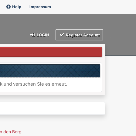
Help
Impressum
LOGIN
Register Account
ck und versuchen Sie es erneut.
n den Berg
.