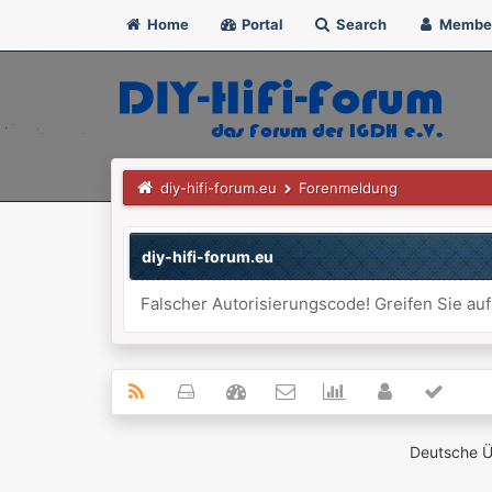
Home
Portal
Search
Membe
diy-hifi-forum.eu
Forenmeldung
diy-hifi-forum.eu
Falscher Autorisierungscode! Greifen Sie auf
Deutsche 