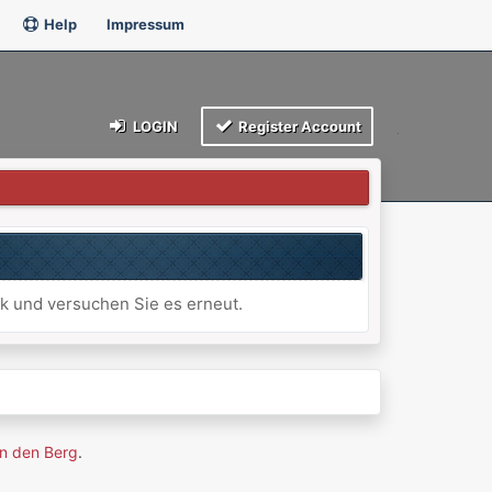
Help
Impressum
LOGIN
Register Account
ck und versuchen Sie es erneut.
n den Berg
.