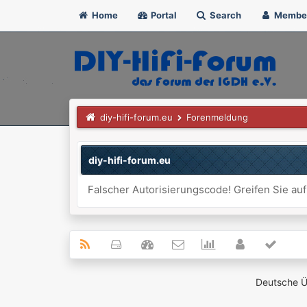
Home
Portal
Search
Membe
diy-hifi-forum.eu
Forenmeldung
diy-hifi-forum.eu
Falscher Autorisierungscode! Greifen Sie auf
Deutsche 