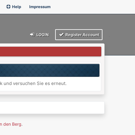
Help
Impressum
LOGIN
Register Account
ck und versuchen Sie es erneut.
n den Berg
.