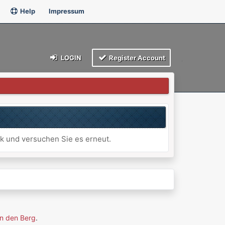
Help
Impressum
LOGIN
Register Account
ck und versuchen Sie es erneut.
n den Berg
.