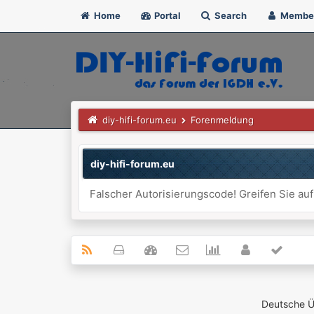
Home
Portal
Search
Membe
diy-hifi-forum.eu
Forenmeldung
diy-hifi-forum.eu
Falscher Autorisierungscode! Greifen Sie auf
Deutsche 