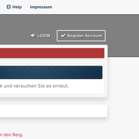
Help
Impressum
LOGIN
Register Account
ck und versuchen Sie es erneut.
n den Berg
.