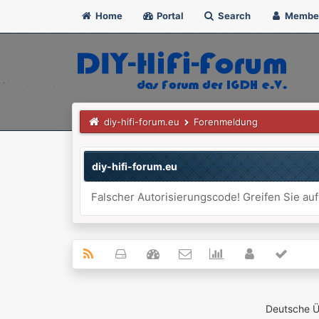
Home
Portal
Search
Membe
diy-hifi-forum.eu
Forenmeldung
diy-hifi-forum.eu
Falscher Autorisierungscode! Greifen Sie auf
Deutsche 