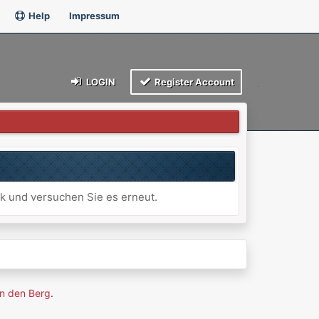
Help
Impressum
LOGIN
Register Account
ck und versuchen Sie es erneut.
n den Berg
.