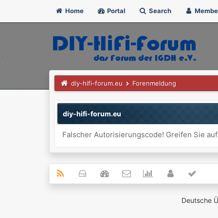
Home
Portal
Search
Membe
diy-hifi-forum.eu
Forenmeldung
diy-hifi-forum.eu
Falscher Autorisierungscode! Greifen Sie auf
Deutsche 