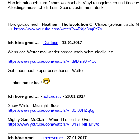
Hab ich mir auch zum Jahreswechsel als Vinyl rausgelassen und finde es 
Allerdings muss ich dir beim Sound zustimmen :denk:
Höre gerade noch:
Heathen - The Evolution Of Chaos
(Geheimtip als M
-->
https://www.youtube.com/watch?v=RXje8nq0z7A
Ich höre grad.....
-
Dustcap
-
13.01.2017
Wenn das Wetter mal wieder norddeutsch schmuddelig ist:
https://www.youtube.com/watch?v=d9Dms0R4CcI
Geht aber auch super bei schönem Wetter ...
... aber immer laut!
Ich höre grad.....
-
adicoustic
-
20.01.2017
Snow White - Midnight Blues
https://www.youtube.com/watch?v=0Sl8JH2jq0g
Mighty Sam McClain - When The Hurt Is Over
https://www.youtube.com/watch?v=J4YPMiFaPWo
Ich höre grad.....
-
mcdwerner
-
27.01.2017