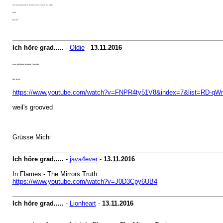
hilft wunderbar beim Runterkommen nach der Arbeit
Gruß
Bernd K.
Ich höre grad.....
-
Oldie
-
13.11.2016
Love Will Bring Us Back Together,
Roy Ayers
https://www.youtube.com/watch?v=FNPR4ty51V8&index=7&list=RD-
weil's grooved
Grüsse Michi
Ich höre grad.....
-
java4ever
-
13.11.2016
In Flames - The Mirrors Truth
https://www.youtube.com/watch?v=J0D3Cpy6UB4
Ich höre grad.....
-
Lionheart
-
13.11.2016