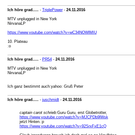
Ich höre grad.....
-
TriplePower
-
24.11.2016
MTV unplugged in New York
NirvanaLP
https://www.youtube.com/watch?v=wC34NOWlMIU
10. Plateau
:o
Ich höre grad.....
-
PR54
-
24.11.2016
MTV unplugged in New York
NirvanaLP
Ich ganz bestimmt auch:yahoo: Gruß Peter
Ich höre grad.....
-
juschmidt
-
24.11.2016
captain carot schrieb:
Guru Guru, erst Globetrotter,
https://www.youtube.com/watch?v=MJCPDb9lWsk
jetzt Hinten.:p
https://www.youtube.com/watch?v=92SrxFxE1cQ