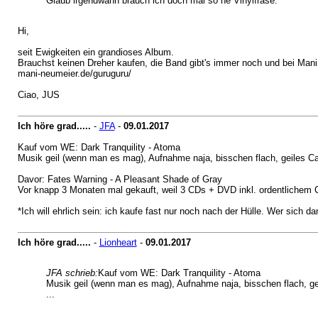
Glaub irgendwann brauch ich doch mal so ne Vinylfräse.
Hi,
seit Ewigkeiten ein grandioses Album.
Brauchst keinen Dreher kaufen, die Band gibt's immer noch und bei Man
mani-neumeier.de/guruguru/
Ciao, JUS
Ich höre grad.....
-
JFA
-
09.01.2017
Kauf vom WE: Dark Tranquility - Atoma
Musik geil (wenn man es mag), Aufnahme naja, bisschen flach, geiles C
Davor: Fates Warning - A Pleasant Shade of Gray
Vor knapp 3 Monaten mal gekauft, weil 3 CDs + DVD inkl. ordentlichem C
*Ich will ehrlich sein: ich kaufe fast nur noch nach der Hülle. Wer sich 
Ich höre grad.....
-
Lionheart
-
09.01.2017
JFA schrieb:
Kauf vom WE: Dark Tranquility - Atoma
Musik geil (wenn man es mag), Aufnahme naja, bisschen flach, ge
...