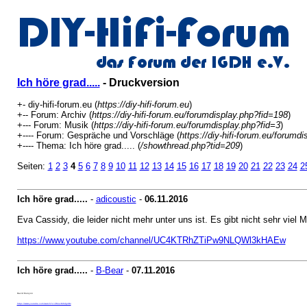
Ich höre grad.....
- Druckversion
+- diy-hifi-forum.eu (
https://diy-hifi-forum.eu
)
+-- Forum: Archiv (
https://diy-hifi-forum.eu/forumdisplay.php?fid=198
)
+--- Forum: Musik (
https://diy-hifi-forum.eu/forumdisplay.php?fid=3
)
+---- Forum: Gespräche und Vorschläge (
https://diy-hifi-forum.eu/forumd
+---- Thema: Ich höre grad..... (
/showthread.php?tid=209
)
Seiten:
1
2
3
4
5
6
7
8
9
10
11
12
13
14
15
16
17
18
19
20
21
22
23
24
2
Ich höre grad.....
-
adicoustic
-
06.11.2016
Eva Cassidy, die leider nicht mehr unter uns ist. Es gibt nicht sehr viel
https://www.youtube.com/channel/UC4KTRhZTiPw9NLQWl3kHAEw
Ich höre grad.....
-
B-Bear
-
07.11.2016
David Munyon
https://www.youtube.com/watch?v=ZMuvM6dgnBo