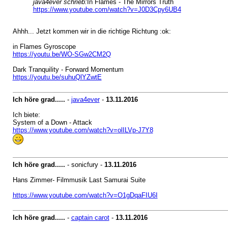
java4ever schrieb:
In Flames - The Mirrors Truth
https://www.youtube.com/watch?v=J0D3Cpy6UB4
Ahhh... Jetzt kommen wir in die richtige Richtung :ok:
in Flames Gyroscope
https://youtu.be/WO-SGw2CM2Q
Dark Tranquility - Forward Momentum
https://youtu.be/suhuQlYZwtE
Ich höre grad.....
-
java4ever
-
13.11.2016
Ich biete:
System of a Down - Attack
https://www.youtube.com/watch?v=olILVp-J7Y8
Ich höre grad.....
- sonicfury -
13.11.2016
Hans Zimmer- Filmmusik Last Samurai Suite
https://www.youtube.com/watch?v=O1gDqaFIU6I
Ich höre grad.....
-
captain carot
-
13.11.2016