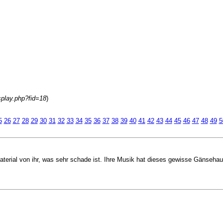
isplay.php?fid=18
)
5
26
27
28
29
30
31
32
33
34
35
36
37
38
39
40
41
42
43
44
45
46
47
48
49
5
 Material von ihr, was sehr schade ist. Ihre Musik hat dieses gewisse Gänsehaut