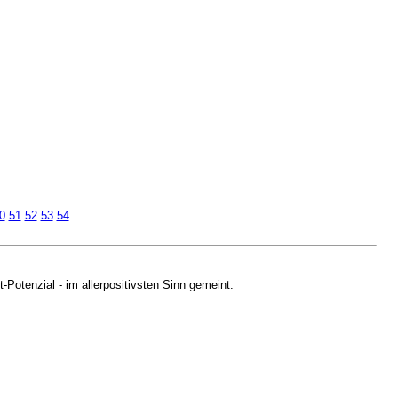
0
51
52
53
54
-Potenzial - im allerpositivsten Sinn gemeint.