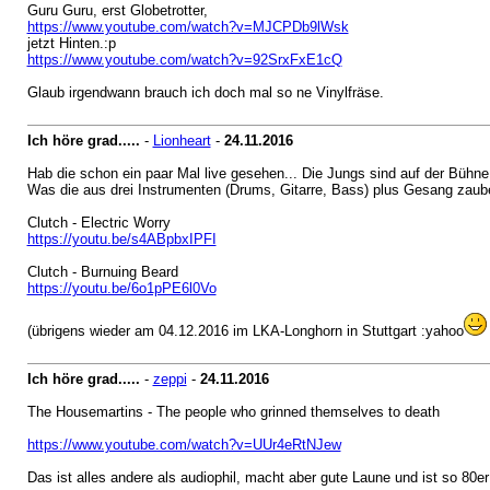
Guru Guru, erst Globetrotter,
https://www.youtube.com/watch?v=MJCPDb9lWsk
jetzt Hinten.:p
https://www.youtube.com/watch?v=92SrxFxE1cQ
Glaub irgendwann brauch ich doch mal so ne Vinylfräse.
Ich höre grad.....
-
Lionheart
-
24.11.2016
Hab die schon ein paar Mal live gesehen... Die Jungs sind auf der Bühne
Was die aus drei Instrumenten (Drums, Gitarre, Bass) plus Gesang zaube
Clutch - Electric Worry
https://youtu.be/s4ABpbxIPFI
Clutch - Burnuing Beard
https://youtu.be/6o1pPE6l0Vo
(übrigens wieder am 04.12.2016 im LKA-Longhorn in Stuttgart :yahoo
Ich höre grad.....
-
zeppi
-
24.11.2016
The Housemartins - The people who grinned themselves to death
https://www.youtube.com/watch?v=UUr4eRtNJew
Das ist alles andere als audiophil, macht aber gute Laune und ist so 80er 