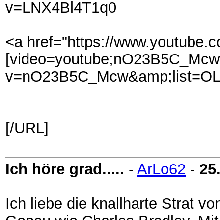
v=LNX4Bl4T1q0
<a href="https://www.youtube.
[video=youtube;nO23B5C_Mcw]
v=nO23B5C_Mcw&amp;list=OL
[/URL]
Ich höre grad.....
-
ArLo62
-
25
Ich liebe die knallharte Strat v