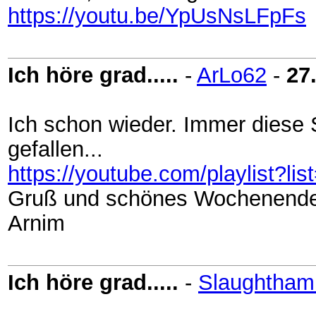
https://youtu.be/YpUsNsLFpFs
Ich höre grad.....
-
ArLo62
-
27
Ich schon wieder. Immer diese
gefallen...
https://youtube.com/playlis
Gruß und schönes Wochenend
Arnim
Ich höre grad.....
-
Slaughtha