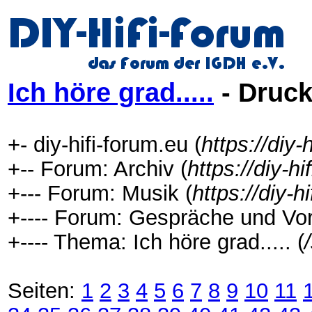
Ich höre grad.....
- Druck
+- diy-hifi-forum.eu (
https://diy-
+-- Forum: Archiv (
https://diy-h
+--- Forum: Musik (
https://diy-
+---- Forum: Gespräche und Vor
+---- Thema: Ich höre grad..... (
Seiten:
1
2
3
4
5
6
7
8
9
10
11