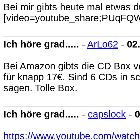
Bei mir gibts heute mal etwas d
[video=youtube_share;PUqFQWk
Ich höre grad.....
-
ArLo62
-
02
Bei Amazon gibts die CD Box vo
für knapp 17€. Sind 6 CDs in s
sagen. Tolle Box.
Ich höre grad.....
-
capslock
-
0
https://www.youtube.com/watc