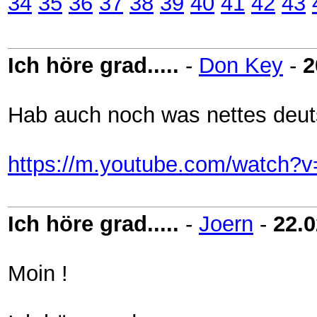
34
35
36
37
38
39
40
41
42
43
Ich höre grad.....
-
Don Key
-
2
Hab auch noch was nettes deuts
https://m.youtube.com/watch?
Ich höre grad.....
-
Joern
-
22.0
Moin !