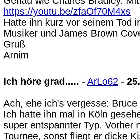
Genau wie Charles Bradley. Mit
https://youtu.be/zfaOf70M4xs
Hatte ihn kurz vor seinem Tod i
Musiker und James Brown Cove
Gruß
Arnim
Ich höre grad.....
-
ArLo62
-
25
Ach, ehe ich's vergesse: Bruce
Ich hatte ihn mal in Köln gese
super entspannter Typ. Vorher 
Tournee, sonst fliegt er dicke K