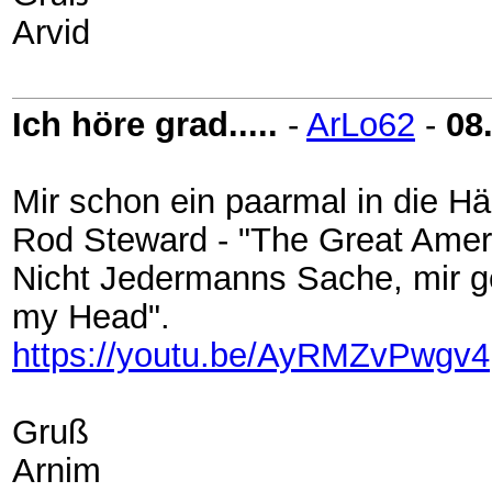
Arvid
Ich höre grad.....
-
ArLo62
-
08
Mir schon ein paarmal in die Hä
Rod Steward - "The Great Ame
Nicht Jedermanns Sache, mir gef
my Head".
https://youtu.be/AyRMZvPwgv4
Gruß
Arnim