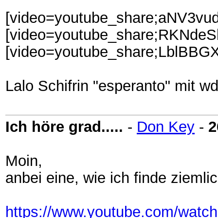
[video=youtube_share;aNV3vuda
[video=youtube_share;RKNdeSb
[video=youtube_share;LblBBGX
Lalo Schifrin "esperanto" mit 
Ich höre grad.....
-
Don Key
-
2
Moin,
anbei eine, wie ich finde ziemli
https://www.youtube.com/wa