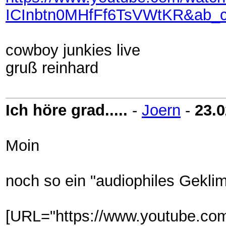
ICInbtn0MHfFf6TsVWtKR&ab_
cowboy junkies live
gruß reinhard
Ich höre grad.....
-
Joern
-
23.0
Moin
noch so ein "audiophiles Geklim
[URL="https://www.youtube.co