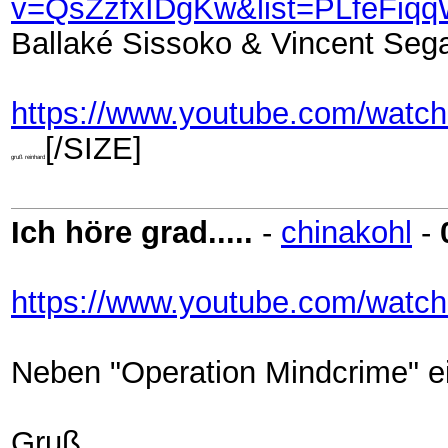
v=QsZzfxIDgKw&list=PLfeF
Ballaké Sissoko & Vincent Seg
https://www.youtube.com/wat
[/SIZE]
gruß reinhard
Ich höre grad.....
-
chinakohl
-
https://www.youtube.com/wat
Neben "Operation Mindcrime" ein
Gruß