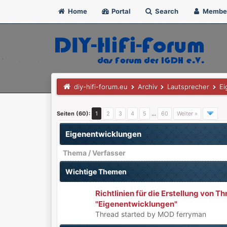
Home
Portal
Search
Membe
diy-hifi-forum.eu
Archiv
Lautsprecher
Ei
Seiten (60):
1
2
3
4
5
…
60
Weiter »
Eigenentwicklungen
Thema
/
Verfasser
Wichtige Themen
Richtlinien für die Erstellung von 
0 Bewertung(en) - 0 von 5 durchschnittlich
1
2
3
4
5
"Eigenentwicklungen"
Thread started by MOD ferryman