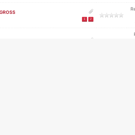
R
- GROSS
1
2
ich
...
1
2
3
4
20
R
R
Re
xclusive 2402
...
1
2
3
4
6