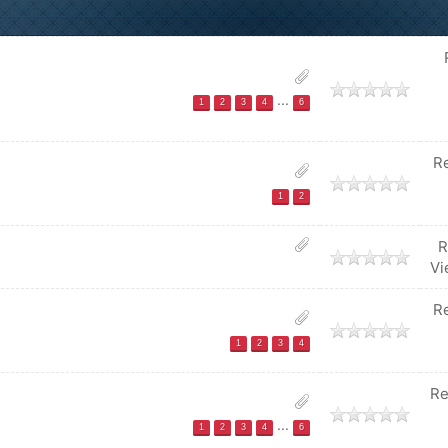
...
1
2
3
4
6
R
1
2
R
Vi
R
1
2
3
4
Re
...
1
2
3
4
6