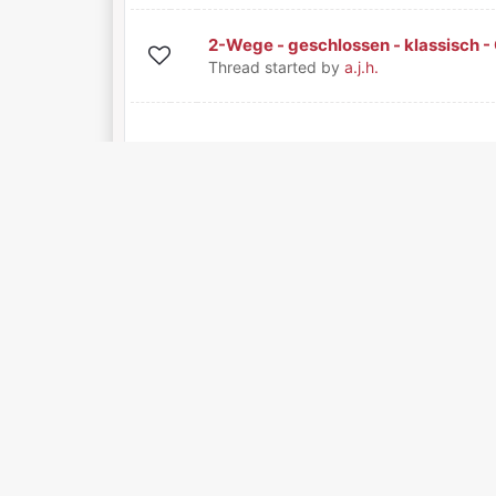
2-Wege - geschlossen - klassisch 
0 Bewertung(en) - 0 von 5 durchschnittlich
1
2
3
4
5
Thread started by
a.j.h.
Rundumstrahler
1 Bewertung(en) - 5 von 5 durchschnittl
1
2
3
4
5
Thread started by
Plüschisator
Bossendorfer Brüllwürfel
0 Bewertung(en) - 0 von 5 durchschnittlich
1
2
3
4
5
Thread started by
kwesi
Die V.O.T.T. (Voice of the table)
0 Bewertung(en) - 0 von 5 durchschnittlich
1
2
3
4
5
Thread started by
dy1026u
Klon Projekt: TAD TSM2 / Pioneer E
0 Bewertung(en) - 0 von 5 durchschnittlich
1
2
3
4
5
Thread started by
josh_cpct