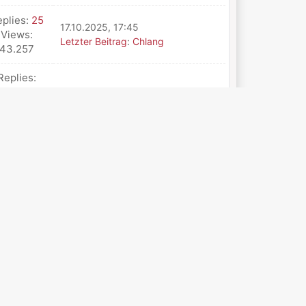
eplies:
25
17.10.2025, 17:45
Views:
Letzter Beitrag
:
Chlang
43.257
Replies:
387
15.10.2025, 06:43
Views:
Letzter Beitrag
:
kboe
260.732
eplies:
18
22.09.2025, 16:44
Views:
Letzter Beitrag
:
ax3
8.492
eplies:
9
17.09.2025, 09:05
Views:
Letzter Beitrag
:
dy1026u
5.345
plies:
111
30.08.2025, 20:54
Views:
Letzter Beitrag
:
Franky
68.354