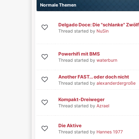
Normale Themen
Delgado Doce: Die "schlanke" Zwölf
0 Bewertung(en) - 0 von 5 durchschnittlich
1
2
3
4
5
Thread started by
NuSin
Powerhifi mit BMS
0 Bewertung(en) - 0 von 5 durchschnittlich
1
2
3
4
5
Thread started by
waterburn
Another FAST... oder doch nicht
0 Bewertung(en) - 0 von 5 durchschnittlich
1
2
3
4
5
Thread started by
alexanderdergroße
Kompakt-Dreiweger
0 Bewertung(en) - 0 von 5 durchschnittlich
1
2
3
4
5
Thread started by
Azrael
Die Aktive
0 Bewertung(en) - 0 von 5 durchschnittlich
1
2
3
4
5
Thread started by
Hannes 1977