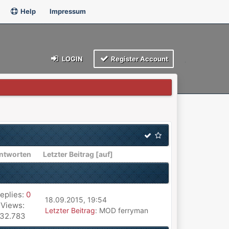
Help
Impressum
LOGIN
Register Account
ntworten
Letzter Beitrag
[
auf
]
eplies:
0
18.09.2015, 19:54
Views:
Letzter Beitrag
: MOD ferryman
32.783