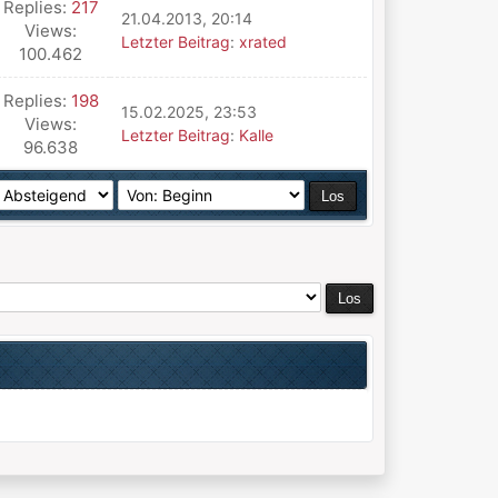
Replies:
217
21.04.2013, 20:14
Views:
Letzter Beitrag
:
xrated
100.462
Replies:
198
15.02.2025, 23:53
Views:
Letzter Beitrag
:
Kalle
96.638