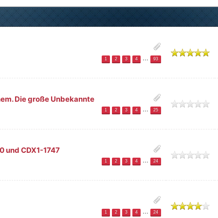
ttlich
...
1
2
3
4
93
ehem. Die große Unbekannte
h
...
1
2
3
4
25
00 und CDX1-1747
h
...
1
2
3
4
24
tlich
...
1
2
3
4
24