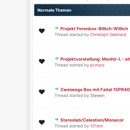
Normale Themen
Projekt Forenbox-Billich-Willich
6 Bewertung(en) - 5 von 5 durchschni
1
2
3
4
5
Thread started by
Christoph Gebhard
Projektvorstellung: Menhir-L - 
0 Bewertung(en) - 0 von 5 durchschnittlic
1
2
3
4
5
Thread started by
pcmurx
Zweiwege Box mit Faital 15PR4
0 Bewertung(en) - 0 von 5 durchschnittlic
1
2
3
4
5
Thread started by
Stewen
Stereolab/Celestion/Monacor
1 Bewertung(en) - 4 von 5 durchschnit
1
2
3
4
5
Thread started by
101dm