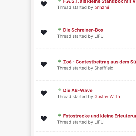
F.A.S.T. als kleine Standbox mi
0 Bewertung(en) - 0 von 5 durchschnittlic
1
2
3
4
5
Thread started by
prinzmi
Die Schreiner-Box
1 Bewertung(en) - 5 von 5 durchschni
1
2
3
4
5
Thread started by LIFU
Zoé - Contestbeitrag aus dem S
0 Bewertung(en) - 0 von 5 durchschnittlic
1
2
3
4
5
Thread started by Shefffield
Die AB-Wave
1 Bewertung(en) - 5 von 5 durchschni
1
2
3
4
5
Thread started by
Gustav Wirth
Fotostrecke und kleine Erleuter
1 Bewertung(en) - 5 von 5 durchschni
1
2
3
4
5
Thread started by LIFU