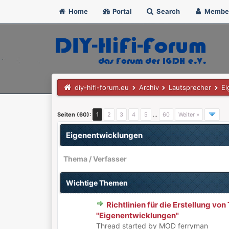
Home
Portal
Search
Membe
diy-hifi-forum.eu
Archiv
Lautsprecher
Ei
Seiten (60):
1
2
3
4
5
…
60
Weiter »
Eigenentwicklungen
Thema
/
Verfasser
Wichtige Themen
Richtlinien für die Erstellung vo
0 Bewertung(en) - 0 von 5 durchschnittlic
1
2
3
4
5
"Eigenentwicklungen"
Thread started by MOD ferryman