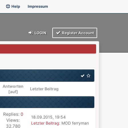
Help
Impressum
LOGIN
Register Account
Antworten
Letzter Beitrag
[
auf
]
Replies:
0
18.09.2015, 19:54
Views:
Letzter Beitrag
: MOD ferryman
32.780