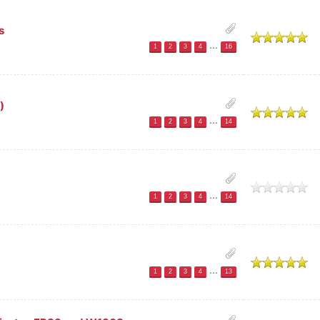
s
ttlich
...
1
2
3
4
16
)
ttlich
...
1
2
3
4
14
h
...
1
2
3
4
14
ttlich
...
1
2
3
4
13