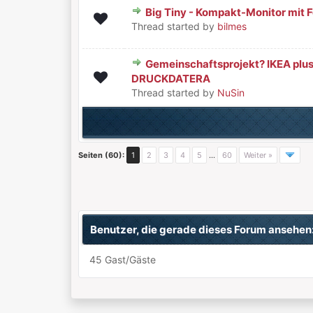
Big Tiny - Kompakt-Monitor mi
0 Bewertung(en) - 0 von 5 durchschnittlic
1
2
3
4
5
Thread started by
bilmes
Gemeinschaftsprojekt? IKEA plus
0 Bewertung(en) - 0 von 5 durchschnittlic
1
2
3
4
5
DRUCKDATERA
Thread started by
NuSin
Seiten (60):
1
2
3
4
5
…
60
Weiter »
Benutzer, die gerade dieses Forum ansehen
45 Gast/Gäste