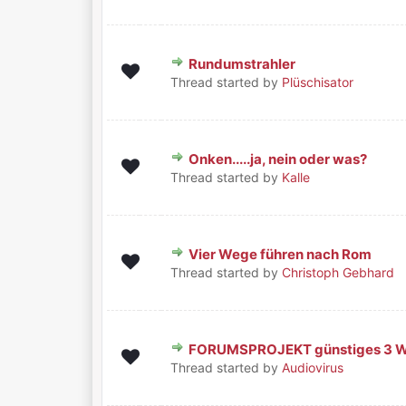
Rundumstrahler
1 Bewertung(en) - 5 von 5 durchschni
1
2
3
4
5
Thread started by
Plüschisator
Onken.....ja, nein oder was?
0 Bewertung(en) - 0 von 5 durchschnittlic
1
2
3
4
5
Thread started by
Kalle
Vier Wege führen nach Rom
2 Bewertung(en) - 5 von 5 durchschni
1
2
3
4
5
Thread started by
Christoph Gebhard
FORUMSPROJEKT günstiges 3 W
0 Bewertung(en) - 0 von 5 durchschnittlic
1
2
3
4
5
Thread started by
Audiovirus