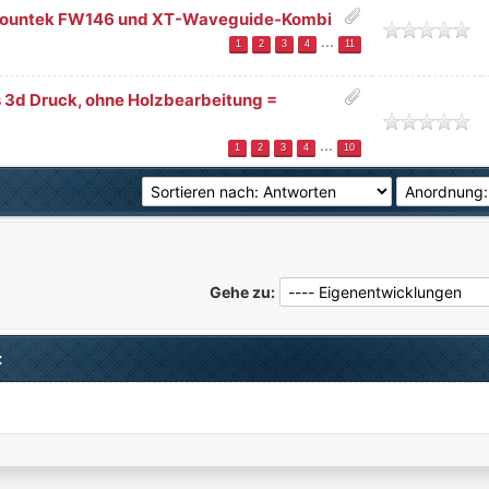
t Fountek FW146 und XT-Waveguide-Kombi
h
...
1
2
3
4
11
 3d Druck, ohne Holzbearbeitung =
h
...
1
2
3
4
10
Gehe zu:
: