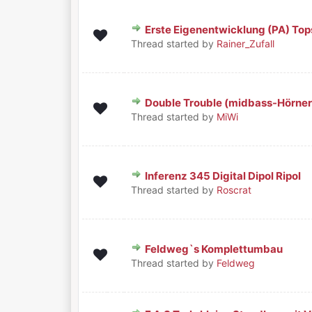
Erste Eigenentwicklung (PA) Top
1 Bewertung(en) - 5 von 5 durchschni
1
2
3
4
5
Thread started by
Rainer_Zufall
Double Trouble (midbass-Hörner
1 Bewertung(en) - 5 von 5 durchschni
1
2
3
4
5
Thread started by
MiWi
Inferenz 345 Digital Dipol Ripol
0 Bewertung(en) - 0 von 5 durchschnittlic
1
2
3
4
5
Thread started by
Roscrat
Feldweg`s Komplettumbau
2 Bewertung(en) - 5 von 5 durchschni
1
2
3
4
5
Thread started by
Feldweg