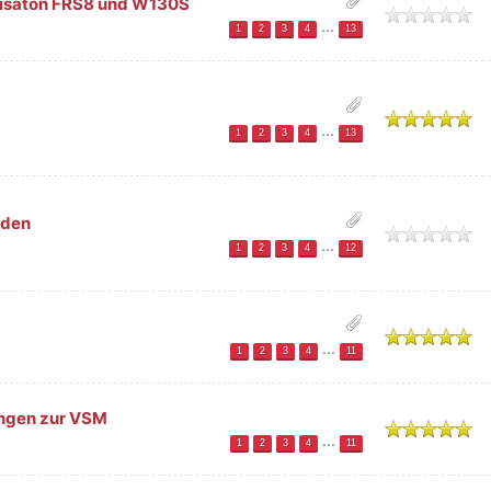
t Visaton FRS8 und W130S
h
...
1
2
3
4
13
ttlich
...
1
2
3
4
13
üden
h
...
1
2
3
4
12
ttlich
...
1
2
3
4
11
ungen zur VSM
ttlich
...
1
2
3
4
11