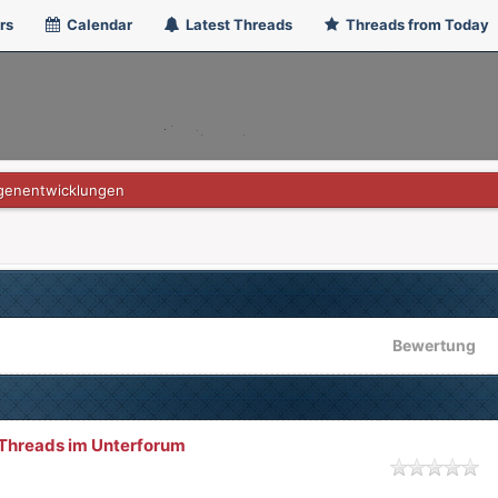
rs
Calendar
Latest Threads
Threads from Today
genentwicklungen
Bewertung
n Threads im Unterforum
h