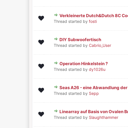
Verkleinerte Dutch&Dutch 8C C
0 Bewertung(en) - 0 von 5 durchschnittlich
1
2
3
4
5
Thread started by
fosti
DIY Subwoofertisch
0 Bewertung(en) - 0 von 5 durchschnittlich
1
2
3
4
5
Thread started by
Cabrio_User
Operation Hinkelstein ?
0 Bewertung(en) - 0 von 5 durchschnittlich
1
2
3
4
5
Thread started by
dy1026u
Seas A26 - eine Abwandlung de
0 Bewertung(en) - 0 von 5 durchschnittlich
1
2
3
4
5
Thread started by
Sepp
Linearray auf Basis von Ovalen 
0 Bewertung(en) - 0 von 5 durchschnittlich
1
2
3
4
5
Thread started by
Slaughthammer