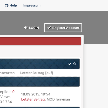
Help
Impressum
LOGIN
Register Account
ntworten
Letzter Beitrag
[
auf
]
eplies:
0
18.09.2015, 19:54
Views:
Letzter Beitrag
: MOD ferryman
32.784