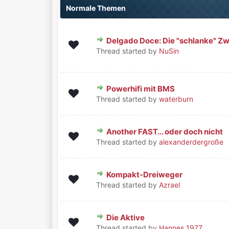
Normale Themen
Delgado Doce: Die "schlanke" Zw
0 Bewertung(en) - 0 von 5 durchschnittlich
1
2
3
4
5
Thread started by
NuSin
Powerhifi mit BMS
0 Bewertung(en) - 0 von 5 durchschnittlich
1
2
3
4
5
Thread started by
waterburn
Another FAST... oder doch nicht
0 Bewertung(en) - 0 von 5 durchschnittlich
1
2
3
4
5
Thread started by
alexanderdergroße
Kompakt-Dreiweger
0 Bewertung(en) - 0 von 5 durchschnittlich
1
2
3
4
5
Thread started by
Azrael
Die Aktive
0 Bewertung(en) - 0 von 5 durchschnittlich
1
2
3
4
5
Thread started by
Hannes 1977