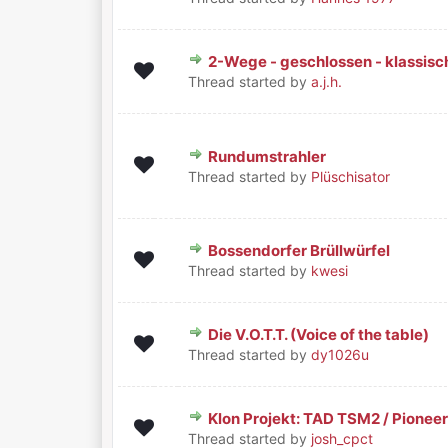
2-Wege - geschlossen - klassis
0 Bewertung(en) - 0 von 5 durchschnittlich
1
2
3
4
5
Thread started by
a.j.h.
Rundumstrahler
1 Bewertung(en) - 5 von 5 durchschnittl
1
2
3
4
5
Thread started by
Plüschisator
Bossendorfer Brüllwürfel
0 Bewertung(en) - 0 von 5 durchschnittlich
1
2
3
4
5
Thread started by
kwesi
Die V.O.T.T. (Voice of the table)
0 Bewertung(en) - 0 von 5 durchschnittlich
1
2
3
4
5
Thread started by
dy1026u
Klon Projekt: TAD TSM2 / Pionee
0 Bewertung(en) - 0 von 5 durchschnittlich
1
2
3
4
5
Thread started by
josh_cpct