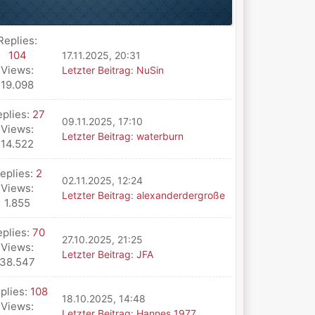
Replies:
104
17.11.2025, 20:31
Views:
Letzter Beitrag
:
NuSin
19.098
eplies:
27
09.11.2025, 17:10
Views:
Letzter Beitrag
:
waterburn
14.522
eplies:
2
02.11.2025, 12:24
Views:
Letzter Beitrag
:
alexanderdergroße
1.855
eplies:
70
27.10.2025, 21:25
Views:
Letzter Beitrag
:
JFA
38.547
plies:
108
18.10.2025, 14:48
Views:
Letzter Beitrag
:
Hannes 1977