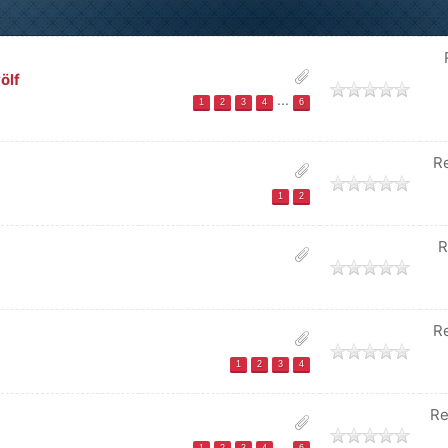
ölf
...
1
2
3
4
6
R
1
2
R
R
1
2
3
4
Re
...