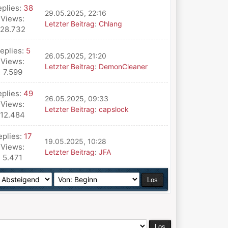
eplies:
38
29.05.2025, 22:16
Views:
Letzter Beitrag
:
Chlang
28.732
eplies:
5
26.05.2025, 21:20
Views:
Letzter Beitrag
:
DemonCleaner
7.599
eplies:
49
26.05.2025, 09:33
Views:
Letzter Beitrag
:
capslock
12.484
eplies:
17
19.05.2025, 10:28
Views:
Letzter Beitrag
:
JFA
5.471