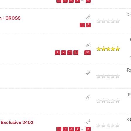
1
2
3
4
6
R
ch - GROSS
1
2
ich
...
1
2
3
4
20
R
R
Re
r Exclusive 2402
...
1
2
3
4
6