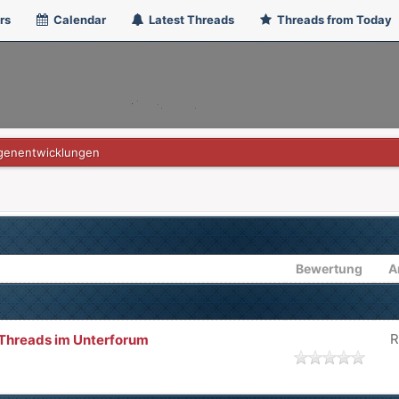
rs
Calendar
Latest Threads
Threads from Today
genentwicklungen
Bewertung
A
R
n Threads im Unterforum