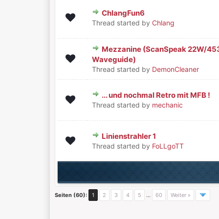
ChlangFun6
0 Bewertung(en) - 0 von 5 durchschnittlich
1
2
3
4
5
Thread started by
Chlang
Mezzanine (ScanSpeak 22W/45
0 Bewertung(en) - 0 von 5 durchschnittlich
1
2
3
4
5
Waveguide)
Thread started by
DemonCleaner
... und nochmal Retro mit MFB !
0 Bewertung(en) - 0 von 5 durchschnittlich
1
2
3
4
5
Thread started by
mechanic
Linienstrahler 1
0 Bewertung(en) - 0 von 5 durchschnittlich
1
2
3
4
5
Thread started by
FoLLgoTT
Seiten (60):
1
2
3
4
5
…
60
Weiter »