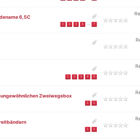
Re
odename 6,5C
...
1
2
3
4
7
R
R
1
2
3
4
5
R
r ungewöhnlichen Zweiwegebox
1
2
R
Breitbändern
1
2