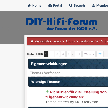
Home
Portal
Search
Membe
diy-hifi-forum.eu
Archiv
Lautsprecher
Ei
Seiten (60):
1
2
3
4
5
…
60
Weiter »
Eigenentwicklungen
Thema
/
Verfasser
Wichtige Themen
Richtlinien für die Erstellung vo
0 Bewertung(en) - 0 von 5 durchschnittlich
1
2
3
4
5
"Eigenentwicklungen"
Thread started by MOD ferryman