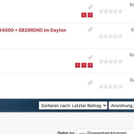
R
1
2
R
34G00 + SB29RDNC im Dayton
R
1
2
3
R
Gehe zu: