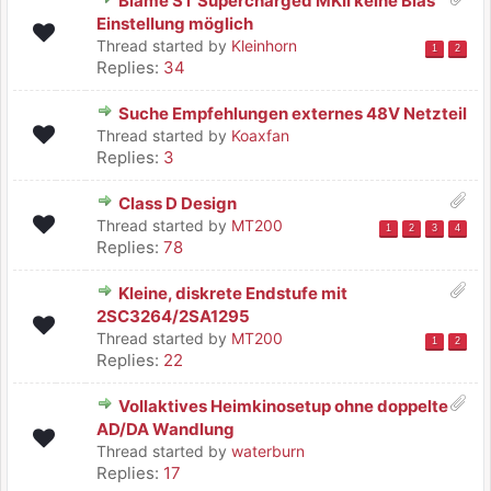
Blame ST Supercharged MKII keine Bias
Einstellung möglich
Thread started by
Kleinhorn
1
2
Replies:
34
Suche Empfehlungen externes 48V Netzteil
Thread started by
Koaxfan
Replies:
3
Class D Design
Thread started by
MT200
1
2
3
4
Replies:
78
Kleine, diskrete Endstufe mit
2SC3264/2SA1295
Thread started by
MT200
1
2
Replies:
22
Vollaktives Heimkinosetup ohne doppelte
AD/DA Wandlung
Thread started by
waterburn
Replies:
17