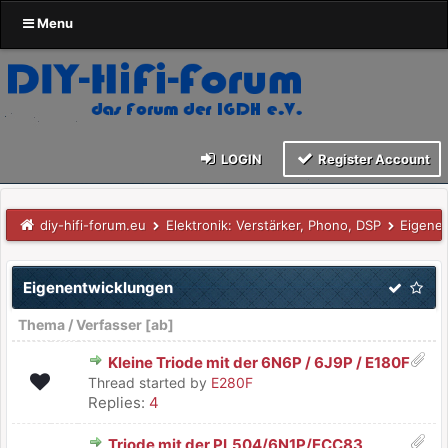
Menu
LOGIN
Register Account
diy-hifi-forum.eu
Elektronik: Verstärker, Phono, DSP
Eigene
Eigenentwicklungen
Thema
/
Verfasser
[
ab
]
Kleine Triode mit der 6N6P / 6J9P / E180F
Thread started by
E280F
Replies:
4
Triode mit der PL504/6N1P/ECC83