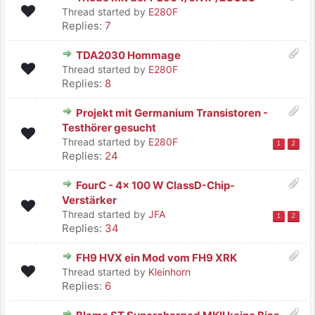
Thread started by
E280F
Replies:
7
TDA2030 Hommage
Thread started by
E280F
Replies:
8
Projekt mit Germanium Transistoren -
Testhörer gesucht
Thread started by
E280F
1
2
Replies:
24
FourC - 4x 100 W ClassD-Chip-
Verstärker
Thread started by
JFA
1
2
Replies:
34
FH9 HVX ein Mod vom FH9 XRK
Thread started by
Kleinhorn
Replies:
6